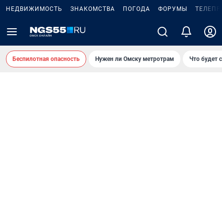
НЕДВИЖИМОСТЬ
ЗНАКОМСТВА
ПОГОДА
ФОРУМЫ
ТЕЛЕПР
Беспилотная опасность
Нужен ли Омску метротрам
Что будет 