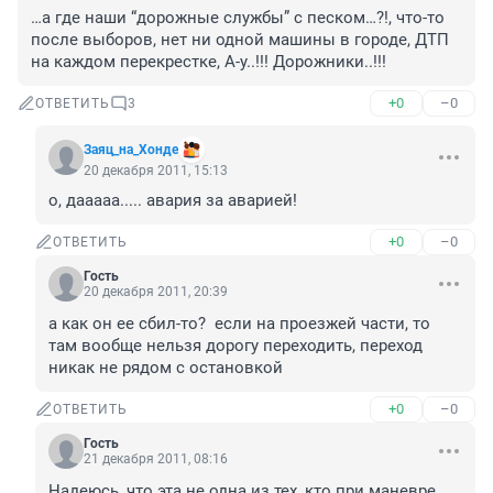
…а где наши “дорожные службы” с песком…?!, что-то 
после выборов, нет ни одной машины в городе, ДТП 
на каждом перекрестке, А-у..!!! Дорожники..!!!
+0
–0
ОТВЕТИТЬ
3
Заяц_на_Хонде
20 декабря 2011, 15:13
о, дааааа..... авария за аварией!
+0
–0
ОТВЕТИТЬ
Гость
20 декабря 2011, 20:39
а как он ее сбил-то?  если на проезжей части, то 
там вообще нельзя дорогу переходить, переход 
никак не рядом с остановкой
+0
–0
ОТВЕТИТЬ
Гость
21 декабря 2011, 08:16
Надеюсь, что эта не одна из тех, кто при маневре 