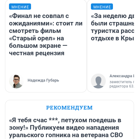
МНЕНИЕ
МНЕНИЕ
«Финал не совпал с
«За неделю две
ожиданиями»: стоит ли
были страшные
смотреть фильм
туристка расск
«Старый орел» на
отдыхе в Крым
большом экране —
честная рецензия
Александра Ис
Надежда Губарь
заместитель гл
редактора 63.RU
РЕКОМЕНДУЕМ
«Я тебя счас ***, петухом поедешь в
зону!» Публикуем видео нападения
уральского гопника на ветерана СВО