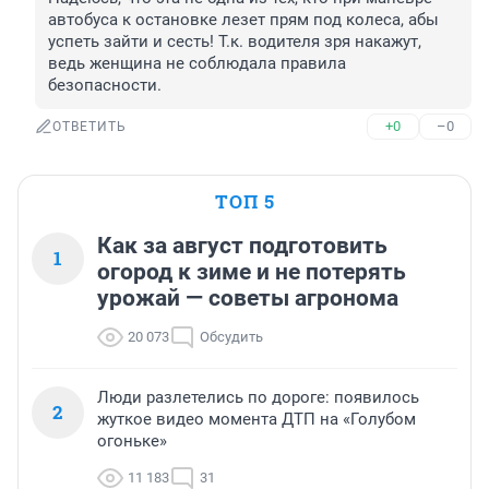
автобуса к остановке лезет прям под колеса, абы 
успеть зайти и сесть! Т.к. водителя зря накажут, 
ведь женщина не соблюдала правила 
безопасности.
+0
–0
ОТВЕТИТЬ
ТОП 5
Как за август подготовить
1
огород к зиме и не потерять
урожай — советы агронома
20 073
Обсудить
Люди разлетелись по дороге: появилось
2
жуткое видео момента ДТП на «Голубом
огоньке»
11 183
31