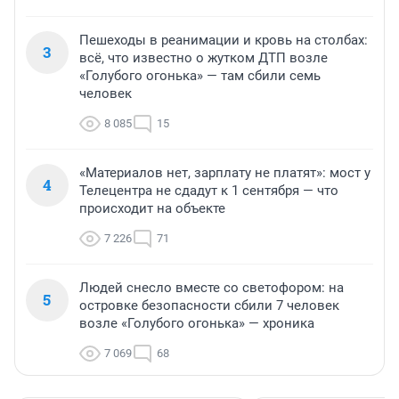
Пешеходы в реанимации и кровь на столбах:
3
всё, что известно о жутком ДТП возле
«Голубого огонька» — там сбили семь
человек
8 085
15
«Материалов нет, зарплату не платят»: мост у
4
Телецентра не сдадут к 1 сентября — что
происходит на объекте
7 226
71
Людей снесло вместе со светофором: на
5
островке безопасности сбили 7 человек
возле «Голубого огонька» — хроника
7 069
68