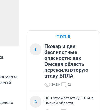
ТОП 5
Пожар и две
1
беспилотные
я.
опасности: как
Омская область
пережила вторую
атаку БПЛА
на марке
латый
29 284
22
ПВО отражает атаку БПЛА в
2
ыделено
Омской области