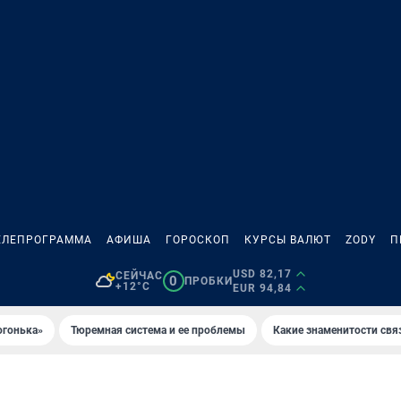
ЕЛЕПРОГРАММА
АФИША
ГОРОСКОП
КУРСЫ ВАЛЮТ
ZODY
П
USD 82,17
СЕЙЧАС
0
ПРОБКИ
+12°C
EUR 94,84
огонька»
Тюремная система и ее проблемы
Какие знаменитости свя