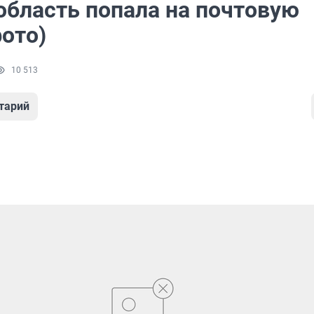
область попала на почтовую
ото)
10 513
тарий