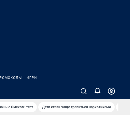
РОМОКОДЫ
ИГРЫ
заны с Омском: тест
Дети стали чаще травиться наркотиками
Появя