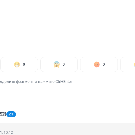
0
0
0
ыделите фрагмент и нажмите Ctrl+Enter
ИИ
21
1, 10:12