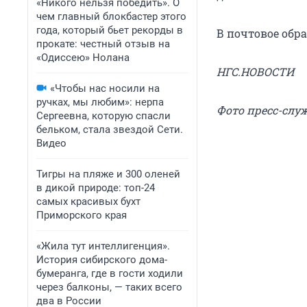
«Никого нельзя победить». О
чем главный блокбастер этого
года, который бьет рекорды в
В почтовое обр
прокате: честный отзыв на
«Одиссею» Нолана
НГС.НОВОСТИ
«Чтобы нас носили на
ручках, мы любим»: нерпа
Фото пресс-слу
Сергеевна, которую спасли
бельком, стала звездой Сети.
Видео
Тигры на пляже и 300 оленей
в дикой природе: топ-24
самых красивых бухт
Приморского края
«Жила тут интеллигенция».
История сибирского дома-
бумеранга, где в гости ходили
через балконы, — таких всего
два в России