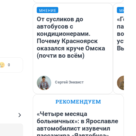
МНЕНИЕ
МНЕНИ
От сусликов до
«Горо
автобусов с
папер
кондиционерами.
возму
Почему Красноярск
устан
оказался круче Омска
Высоц
(почти во всём)
0
Сергей Энквист
РЕКОМЕНДУЕМ
«Четыре месяца
больничных»: в Ярославле
автомобилист изувечил
пассажира «Яавтобуса»