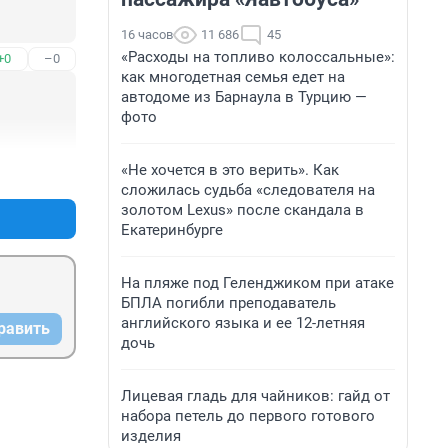
16 часов
11 686
45
«Расходы на топливо колоссальные»:
+0
–0
как многодетная семья едет на
автодоме из Барнаула в Турцию —
фото
«Не хочется в это верить». Как
+0
–0
сложилась судьба «следователя на
золотом Lexus» после скандала в
Екатеринбурге
На пляже под Геленджиком при атаке
БПЛА погибли преподаватель
английского языка и ее 12-летняя
равить
дочь
Лицевая гладь для чайников: гайд от
набора петель до первого готового
изделия