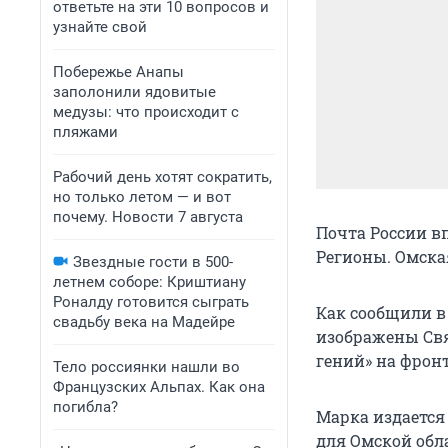
ответьте на эти 10 вопросов и
узнайте свой
Побережье Анапы
заполонили ядовитые
медузы: что происходит с
пляжами
Рабочий день хотят сократить,
но только летом — и вот
почему. Новости 7 августа
Почта России в
Регионы. Омская
Звездные гости в 500-
летнем соборе: Криштиану
Роналду готовится сыграть
Как сообщили в
свадьбу века на Мадейре
изображены Свя
гений» на фрон
Тело россиянки нашли во
Французских Альпах. Как она
погибла?
Марка издается 
для Омской обла