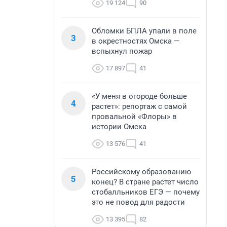
19 124
90
Обломки БПЛА упали в поле
3
в окрестностях Омска —
вспыхнул пожар
17 897
41
«У меня в огороде больше
4
растет»: репортаж с самой
провальной «Флоры» в
истории Омска
13 576
41
Российскому образованию
5
конец? В стране растет число
стобалльников ЕГЭ — почему
это не повод для радости
13 395
82