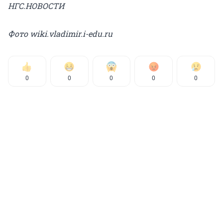
НГС.НОВОСТИ
Фото wiki.vladimir.i-edu.ru
0
0
0
0
0