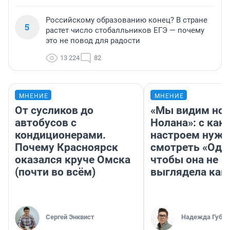
Российскому образованию конец? В стране
5
растет число стобалльников ЕГЭ — почему
это не повод для радости
13 224
82
МНЕНИЕ
МНЕНИЕ
От сусликов до
«Мы видим нов
автобусов с
Нолана»: с как
кондиционерами.
настроем нужн
Почему Красноярск
смотреть «Оди
оказался круче Омска
чтобы она не
(почти во всём)
выглядела как
Сергей Энквист
Надежда Губар