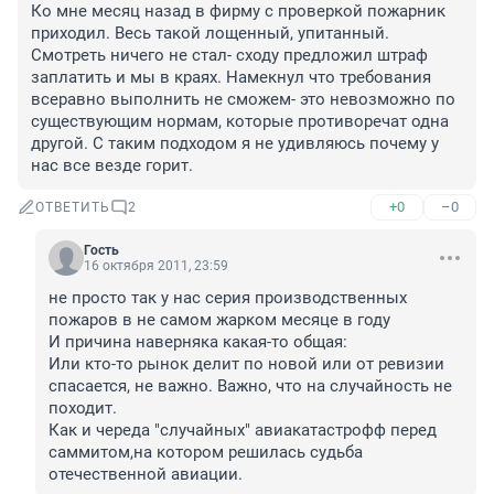
Ко мне месяц назад в фирму с проверкой пожарник 
приходил. Весь такой лощенный, упитанный. 
Смотреть ничего не стал- сходу предложил штраф 
заплатить и мы в краях. Намекнул что требования 
всеравно выполнить не сможем- это невозможно по 
существующим нормам, которые противоречат одна 
другой. С таким подходом я не удивляюсь почему у 
нас все везде горит.
+0
–0
ОТВЕТИТЬ
2
Гость
16 октября 2011, 23:59
не просто так у нас серия производственных 
пожаров в не самом жарком месяце в году

И причина наверняка какая-то общая:

Или кто-то рынок делит по новой или от ревизии 
спасается, не важно. Важно, что на случайность не 
походит.

Как и череда "случайных" авиакатастрофф перед 
саммитом,на котором решилась судьба 
отечественной авиации.