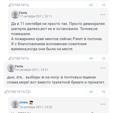
+0
–0
ОТВЕТИТЬ
Гость
17 октября 2011, 23:11
Да и 11 сентября не просто так. Просто демократия 
шагнула далеко,вот ее и остановили. Точнее,не 
помешали. 

А пожарники хуже ментов сейчас.Рэкет в погонах. 
Я с благоговением вспоминаю советские 
времена,когда они были на месте.
+0
–0
ОТВЕТИТЬ
Гость
14 октября 2011, 14:51
дык, эта... выборы ж на носу- в почтовых ящиках 
спама море! вот вместо туалетной бумаги и прокатит.
+0
–0
ОТВЕТИТЬ
1
nimleo
14 октября 2011, 15:52