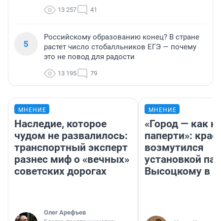
13 257
41
Российскому образованию конец? В стране
5
растет число стобалльников ЕГЭ — почему
это не повод для радости
13 195
79
МНЕНИЕ
МНЕНИЕ
Наследие, которое
«Город — как н
чудом не развалилось:
паперти»: крае
транспортный эксперт
возмутился
разнес миф о «вечных»
установкой па
советских дорогах
Высоцкому в 
Олег Арефьев