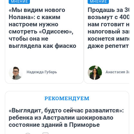
МНЕНИЕ
МНЕНИЕ
«Мы видим нового
Продашь за 300
Нолана»: с каким
возьмут с 4000
настроем нужно
нам готовит н
смотреть «Одиссею»,
налоговый зако
чтобы она не
коснется импор
выглядела как фиаско
даже репетито
Надежда Губарь
Анастасия Зав
РЕКОМЕНДУЕМ
«Выглядит, будто сейчас развалится»:
ребенка из Австралии шокировало
состояние зданий в Приморье