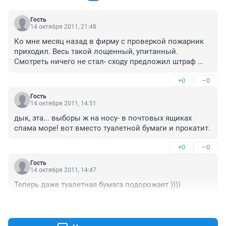
Гость
14 октября 2011, 21:48
Ко мне месяц назад в фирму с проверкой пожарник 
приходил. Весь такой лощенный, упитанный. 
Смотреть ничего не стал- сходу предложил штраф 
заплатить и мы в краях. Намекнул что требования 
+0
–0
всеравно выполнить не сможем- это невозможно по 
существующим нормам, которые противоречат одна 
Гость
другой. С таким подходом я не удивляюсь почему у 
14 октября 2011, 14:51
нас все везде горит.
дык, эта... выборы ж на носу- в почтовых ящиках 
спама море! вот вместо туалетной бумаги и прокатит.
+0
–0
Гость
14 октября 2011, 14:47
Теперь даже туалетная бумага подорожает ))))
+0
–0