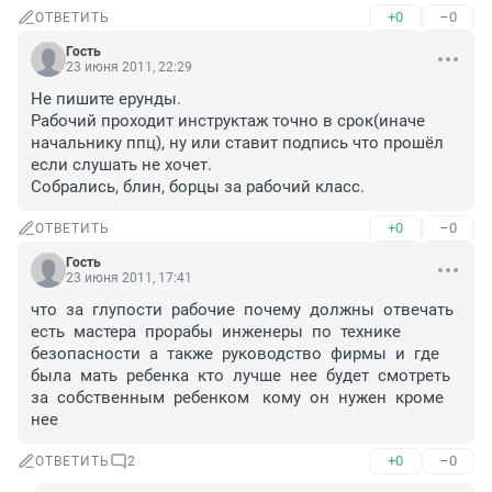
+0
–0
ОТВЕТИТЬ
Гость
23 июня 2011, 22:29
Не пишите ерунды.

Рабочий проходит инструктаж точно в срок(иначе 
начальнику ппц), ну или ставит подпись что прошёл 
если слушать не хочет. 

Собрались, блин, борцы за рабочий класс.
+0
–0
ОТВЕТИТЬ
Гость
23 июня 2011, 17:41
что  за  глупости  рабочие  почему  должны  отвечать  
есть  мастера  прорабы  инженеры  по  технике  
безопасности  а  также  руководство  фирмы  и  где  
была  мать  ребенка  кто  лучше  нее  будет  смотреть  
за  собственным  ребенком   кому  он  нужен  кроме  
нее
+0
–0
ОТВЕТИТЬ
2