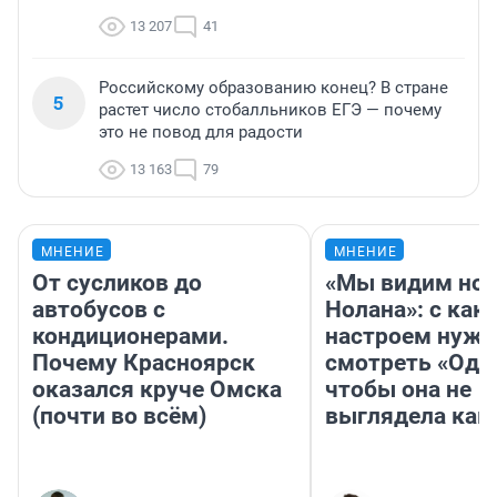
13 207
41
Российскому образованию конец? В стране
5
растет число стобалльников ЕГЭ — почему
это не повод для радости
13 163
79
МНЕНИЕ
МНЕНИЕ
От сусликов до
«Мы видим нов
автобусов с
Нолана»: с как
кондиционерами.
настроем нужн
Почему Красноярск
смотреть «Оди
оказался круче Омска
чтобы она не
(почти во всём)
выглядела как