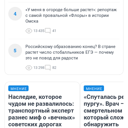
«У меня в огороде больше растет»: репортаж
4
с самой провальной «Флоры» в истории
Омска
13 435
41
Российскому образованию конец? В стране
5
растет число стобалльников ЕГЭ — почему
это не повод для радости
13 298
82
МНЕНИЕ
МНЕНИЕ
Наследие, которое
«Спуталась реч
чудом не развалилось:
пургу». Врач — 
транспортный эксперт
смертельном д
разнес миф о «вечных»
который слож
советских дорогах
обнаружить