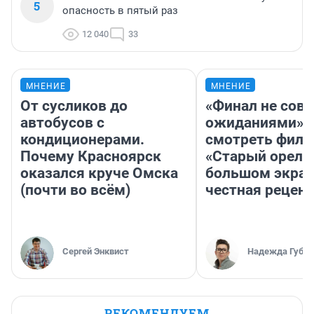
5
опасность в пятый раз
12 040
33
МНЕНИЕ
МНЕНИЕ
От сусликов до
«Финал не совп
автобусов с
ожиданиями»: 
кондиционерами.
смотреть фил
Почему Красноярск
«Старый орел» 
оказался круче Омска
большом экран
(почти во всём)
честная рецен
Сергей Энквист
Надежда Губар
РЕКОМЕНДУЕМ