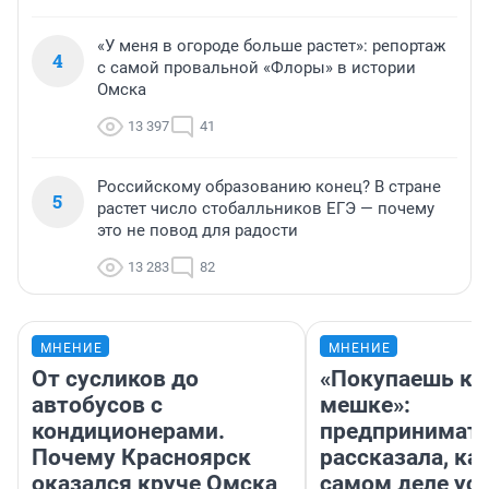
«У меня в огороде больше растет»: репортаж
4
с самой провальной «Флоры» в истории
Омска
13 397
41
Российскому образованию конец? В стране
5
растет число стобалльников ЕГЭ — почему
это не повод для радости
13 283
82
МНЕНИЕ
МНЕНИЕ
От сусликов до
«Покупаешь ко
автобусов с
мешке»:
кондиционерами.
предпринимат
Почему Красноярск
рассказала, как
оказался круче Омска
самом деле ус