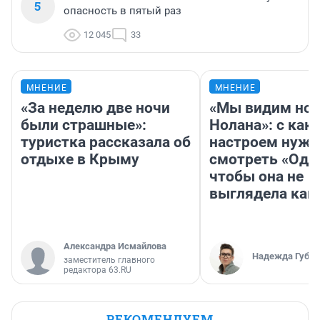
5
опасность в пятый раз
12 045
33
МНЕНИЕ
МНЕНИЕ
«За неделю две ночи
«Мы видим нов
были страшные»:
Нолана»: с как
туристка рассказала об
настроем нужн
отдыхе в Крыму
смотреть «Оди
чтобы она не
выглядела как
Александра Исмайлова
Надежда Губар
заместитель главного
редактора 63.RU
РЕКОМЕНДУЕМ