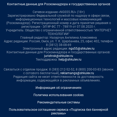
Контактные данные для Роскомнадзора и государственных органов
Сетевое издание «NGS55.RU» (18+)
Зарегистрировано Федеральной службой по надзору в сфере связи,
информационных технологий и массовых коммуникаций
(Роскомнадзор). Регистрационный номер и дата принятия решения о
регистрации - ЭЛ № ФС 77 - 78819 от 07.08.2020 г.
Учредитель: Общество с ограниченной ответственностью "ИНТЕРНЕТ
ТЕХНОЛОГИИ"
Главный редактор: Назарчук Ангелина Алексеевна
Адрес редакции: Россия, Омск, ул. Т. К. Щербанева, 25, офис 402, телефон
8 (3812) 38-08-69
Электронный адрес редакции:
ngs55@shkulev.ru
Контактные данные для Роскомнадзора и государственных органов:
juristnsk@shkulev.ru
Техподдержка:
help@shkulev.ru
Связаться с отделом продаж: 8 (383) 212-52-52, 8 (800) 200-03-83 (звонок
с сотового бесплатный),
reklamangs@shkulev.ru
Редакция сайта не несет ответственности за достоверность
информации, содержащейся в рекламных объявлениях.
Информация об ограничениях
Политика использования cookies
Рекомендательные системы
Пользовательское соглашение сервиса «Подписка без баннерной
рекламы»