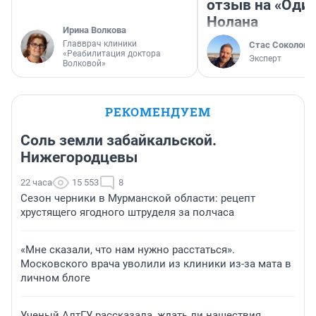
отзыв на «Оди
Нолана
Ирина Волкова
Главврач клиники
Стас Соколов
«Реабилитация доктора
Эксперт
Волковой»
РЕКОМЕНДУЕМ
Соль земли забайкальской.
Нижегородцевы
22 часа
15 553
8
Сезон черники в Мурманской области: рецепт
хрустящего ягодного штруделя за полчаса
«Мне сказали, что нам нужно расстаться».
Московского врача уволили из клиники из-за мата в
личном блоге
Ученый АлтГУ рассказала, ждать ли нашествия