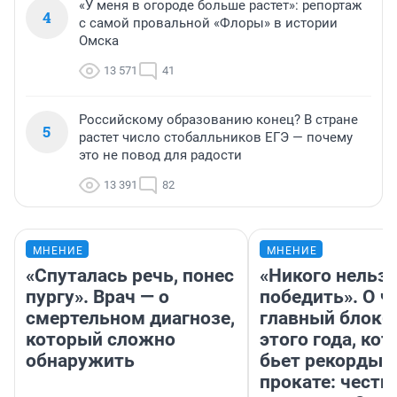
«У меня в огороде больше растет»: репортаж
4
с самой провальной «Флоры» в истории
Омска
13 571
41
Российскому образованию конец? В стране
5
растет число стобалльников ЕГЭ — почему
это не повод для радости
13 391
82
МНЕНИЕ
МНЕНИЕ
«Спуталась речь, понес
«Никого нельз
пургу». Врач — о
победить». О ч
смертельном диагнозе,
главный блокб
который сложно
этого года, ко
обнаружить
бьет рекорды 
прокате: честн