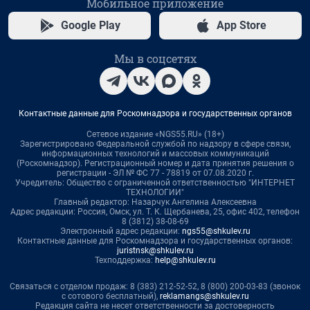
Мобильное приложение
Google Play
App Store
Мы в соцсетях
Контактные данные для Роскомнадзора и государственных органов
Сетевое издание «NGS55.RU» (18+)
Зарегистрировано Федеральной службой по надзору в сфере связи,
информационных технологий и массовых коммуникаций
(Роскомнадзор). Регистрационный номер и дата принятия решения о
регистрации - ЭЛ № ФС 77 - 78819 от 07.08.2020 г.
Учредитель: Общество с ограниченной ответственностью "ИНТЕРНЕТ
ТЕХНОЛОГИИ"
Главный редактор: Назарчук Ангелина Алексеевна
Адрес редакции: Россия, Омск, ул. Т. К. Щербанева, 25, офис 402, телефон
8 (3812) 38-08-69
Электронный адрес редакции:
ngs55@shkulev.ru
Контактные данные для Роскомнадзора и государственных органов:
juristnsk@shkulev.ru
Техподдержка:
help@shkulev.ru
Связаться с отделом продаж: 8 (383) 212-52-52, 8 (800) 200-03-83 (звонок
с сотового бесплатный),
reklamangs@shkulev.ru
Редакция сайта не несет ответственности за достоверность