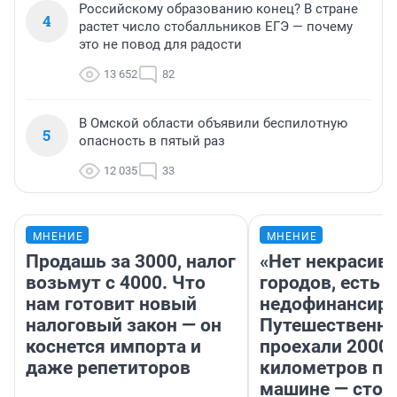
Российскому образованию конец? В стране
4
растет число стобалльников ЕГЭ — почему
это не повод для радости
13 652
82
В Омской области объявили беспилотную
5
опасность в пятый раз
12 035
33
МНЕНИЕ
МНЕНИЕ
Продашь за 3000, налог
«Нет некрасив
возьмут с 4000. Что
городов, есть
нам готовит новый
недофинансиро
налоговый закон — он
Путешественн
коснется импорта и
проехали 2000
даже репетиторов
километров по 
машине — стои