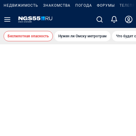
НЕДВИЖИМОСТЬ
ЗНАКОМСТВА
ПОГОДА
ФОРУМЫ
ТЕЛЕПР
Беспилотная опасность
Нужен ли Омску метротрам
Что будет 