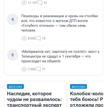
11 157
31
Пешеходы в реанимации и кровь на столбах:
4
всё, что известно о жутком ДТП возле
«Голубого огонька» — там сбили семь
человек
8 055
15
«Материалов нет, зарплату не платят»: мост у
5
Телецентра не сдадут к 1 сентября — что
происходит на объекте
7 205
71
МНЕНИЕ
МНЕНИЕ
Наследие, которое
Колобок-колобо
чудом не развалилось:
тебя боюсь! Ра
транспортный эксперт
отложили прок