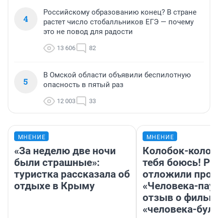
Российскому образованию конец? В стране
4
растет число стобалльников ЕГЭ — почему
это не повод для радости
13 606
82
В Омской области объявили беспилотную
5
опасность в пятый раз
12 003
33
МНЕНИЕ
МНЕНИЕ
«За неделю две ночи
Колобок-колобо
были страшные»:
тебя боюсь! Ра
туристка рассказала об
отложили прок
отдыхе в Крыму
«Человека-пау
отзыв о фильм
«человека-бул