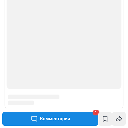
Реклама на сайте
Прайс-лист
О компании
Наши награды
Наши вакансии
Техподдержка
Предвыборная агитация
1
Статистика канала в MAX
Комментарии