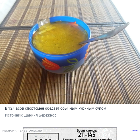
В 12 часов спортсмен обедает обычным куриным супом
Источник: 
Даниил Бережнов
РЕКЛАМА • BASE-OMSK.RU