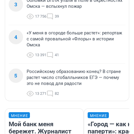
Обломки БПЛА упали в поле в окрестностях
3
Омска — вспыхнул пожар
17 756
39
«У меня в огороде больше растет»: репортаж
4
с самой провальной «Флоры» в истории
Омска
13 391
41
Российскому образованию конец? В стране
5
растет число стобалльников ЕГЭ — почему
это не повод для радости
13 271
82
МНЕНИЕ
МНЕНИЕ
Мой банк меня
«Город — как н
бережет. Журналист
паперти»: крае