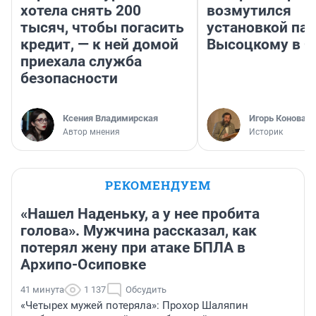
хотела снять 200
возмутился
тысяч, чтобы погасить
установкой па
кредит, — к ней домой
Высоцкому в 
приехала служба
безопасности
Ксения Владимирская
Игорь Коновал
Автор мнения
Историк
РЕКОМЕНДУЕМ
«Нашел Наденьку, а у нее пробита
голова». Мужчина рассказал, как
потерял жену при атаке БПЛА в
Архипо-Осиповке
41 минута
1 137
Обсудить
«Четырех мужей потеряла»: Прохор Шаляпин