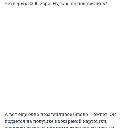
четверых 8300 евро. Ну, как, не подавились?
А вот еще одно незатейливое блюдо – омлет. Он
подается на подушке из жареной картошки,
украшен десятью унциями севрюжьей икры и