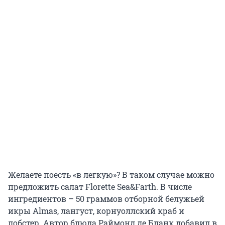
Желаете поесть «в легкую»? В таком случае можно
предложить салат Florette Sea&Farth. В числе
ингредиентов – 50 граммов отборной белужьей
икры Almas, лангуст, корнуоллский краб и
лобстер. Автор блюда Раймонд де Бланк добавил в