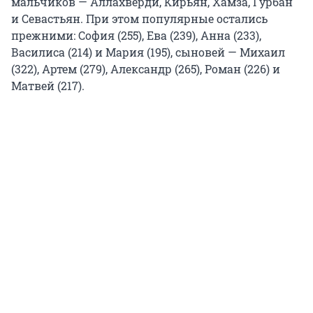
мальчиков — Аллахверди, Кирьян, Хамза, Гурбан
и Севастьян. При этом популярные остались
прежними: София (255), Ева (239), Анна (233),
Василиса (214) и Мария (195), сыновей — Михаил
(322), Артем (279), Александр (265), Роман (226) и
Матвей (217).