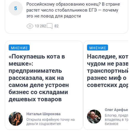
Российскому образованию конец? В стране
5
растет число стобалльников ЕГЭ — почему
это не повод для радости
13 282
82
МНЕНИЕ
МНЕНИЕ
«Покупаешь кота в
Наследие, кото
мешке»:
чудом не разва
предприниматель
транспортный 
рассказала, как на
разнес миф о 
самом деле устроен
советских доро
бизнес со складами
дешевых товаров
Олег Арефьев
Наталья Шорохова
Блогер, предпри
Открыла кофейную точку на
владелец в тра
деньги соцразвития
бизнесе