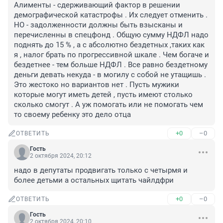
Алименты - сдерживающий фактор в решении 
демографической катастрофы . Их следует отменить . 
НО - задолженности должны быть взысканы и 
перечисленны в спецфонд . Общую сумму НДФЛ надо 
поднять до 15 % , а с абсолютно бездетных ,таких как 
я , налог брать по прогрессивной шкале . Чем богаче и 
бездетнее - тем больше НДФЛ . Все равно бездетному 
деньги девать некуда - в могилу с собой не утащишь . 
Это жестоко но вариантов нет . Пусть мужики 
которые могут иметь детей , пусть имеют столько 
сколько смогут . А уж помогать или не помогать чем 
то своему ребенку это дело отца
+0
–0
ОТВЕТИТЬ
Гость
2 октября 2024, 20:12
надо в депутаты продвигать только с четырмя и 
более детьми а остальных щитать чайлдфри
+0
–0
ОТВЕТИТЬ
Гость
2 октября 2024, 20:10