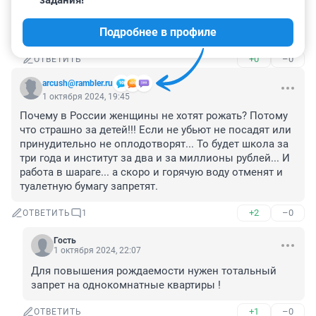
задания!
Конечно, фейк. 

Подробнее в профиле
Перелогинивайся.
+0
–0
ОТВЕТИТЬ
arcush@rambler.ru
1 октября 2024, 19:45
Почему в России женщины не хотят рожать? Потому 
что страшно за детей!!! Если не убьют не посадят или 
принудительно не оплодотворят... То будет школа за 
три года и институт за два и за миллионы рублей... И 
работа в шараге... а скоро и горячую воду отменят и 
туалетную бумагу запретят.
+2
–0
ОТВЕТИТЬ
1
Гость
1 октября 2024, 22:07
Для повышения рождаемости нужен тотальный 
запрет на однокомнатные квартиры !
+1
–0
ОТВЕТИТЬ