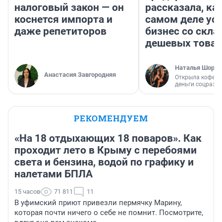
налоговый закон — он
рассказала, как
коснется импорта и
самом деле ус
даже репетиторов
бизнес со скл
дешевых това
Наталья Шорох
Анастасия Завгородняя
Открыла кофейн
деньги соцразв
РЕКОМЕНДУЕМ
«На 18 отдыхающих 18 поваров». Как
проходит лето в Крыму с перебоями
света и бензина, водой по графику и
налетами БПЛА
15 часов
71 811
11
В уфимский приют привезли пермячку Марину,
которая почти ничего о себе не помнит. Посмотрите,