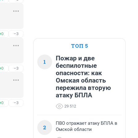
+0
–3
ТОП 5
Пожар и две
1
беспилотные
+0
–3
опасности: как
Омская область
пережила вторую
атаку БПЛА
+0
–3
29 512
ПВО отражает атаку БПЛА в
2
Омской области