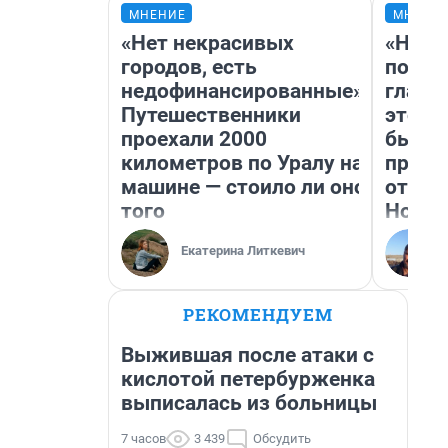
МНЕНИЕ
МНЕНИ
«Нет некрасивых
«Нико
городов, есть
побед
недофинансированные».
главн
Путешественники
этого
проехали 2000
бьет 
километров по Уралу на
прока
машине — стоило ли оно
отзыв
того
Нолан
Екатерина Литкевич
РЕКОМЕНДУЕМ
Выжившая после атаки с
кислотой петербурженка
выписалась из больницы
7 часов
3 439
Обсудить