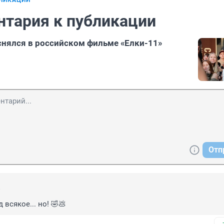
БЛИКАЦИИ
нтария к публикации
снялся в российском фильме «Елки-11»
Отп
0
всякое... но! 🤣💩