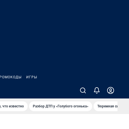
РОМОКОДЫ
ИГРЫ
, что известно
Разбор ДТП у «Голубого огонька»
Тюремная система