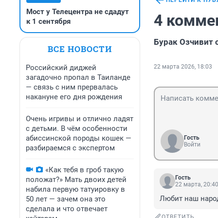
ПЕРЕЙТИ К ПУ
Мост у Телецентра не сдадут
4 комме
к 1 сентября
Бурак Озчивит 
ВСЕ НОВОСТИ
Российский диджей
22 марта 2026, 18:03
загадочно пропал в Таиланде
— связь с ним прервалась
накануне его дня рождения
Очень игривы и отлично ладят
с детьми. В чём особенности
абиссинской породы кошек —
Гость
Войти
разбираемся с экспертом
«Как тебя в гроб такую
Гость
положат?» Мать двоих детей
22 марта, 20:4
набила первую татуировку в
Любит наш народ 
50 лет — зачем она это
сделала и что отвечает
ОТВЕТИТЬ