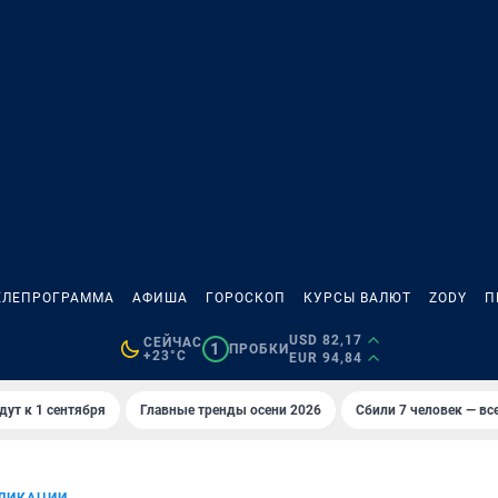
ЕЛЕПРОГРАММА
АФИША
ГОРОСКОП
КУРСЫ ВАЛЮТ
ZODY
П
USD 82,17
СЕЙЧАС
1
ПРОБКИ
+23°C
EUR 94,84
дут к 1 сентября
Главные тренды осени 2026
Сбили 7 человек — все