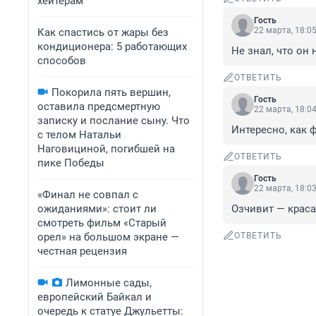
хейтерам
Гость
22 марта, 18:0
Как спастись от жары без
кондиционера: 5 работающих
Не знал, что он
способов
ОТВЕТИТЬ
Покорила пять вершин,
Гость
оставила предсмертную
22 марта, 18:0
записку и послание сыну. Что
Интересно, как 
с телом Натальи
Наговициной, погибшей на
ОТВЕТИТЬ
пике Победы
Гость
22 марта, 18:0
«Финал не совпал с
ожиданиями»: стоит ли
Озчивит — краса
смотреть фильм «Старый
орел» на большом экране —
ОТВЕТИТЬ
честная рецензия
Лимонные сады,
европейский Байкал и
очередь к статуе Джульетты: