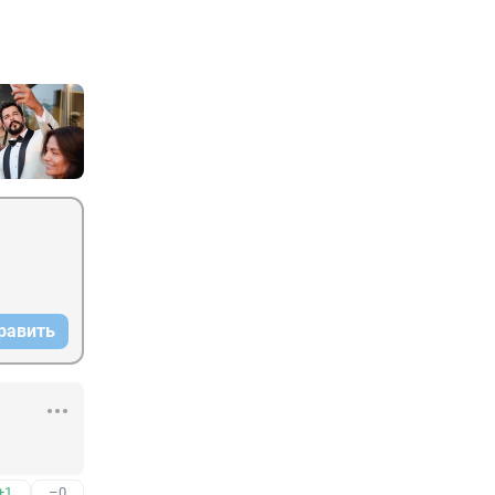
равить
+1
–0