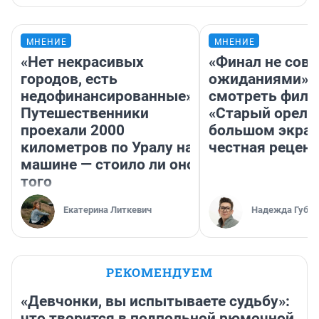
МНЕНИЕ
МНЕНИЕ
«Нет некрасивых
«Финал не совп
городов, есть
ожиданиями»: 
недофинансированные».
смотреть фил
Путешественники
«Старый орел» 
проехали 2000
большом экран
километров по Уралу на
честная рецен
машине — стоило ли оно
того
Екатерина Литкевич
Надежда Губар
РЕКОМЕНДУЕМ
«Девчонки, вы испытываете судьбу»:
что творится в подпольной рюмочной