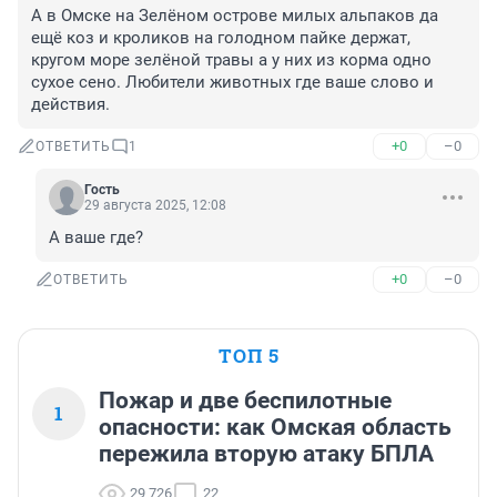
А в Омске на Зелёном острове милых альпаков да 
ещё коз и кроликов на голодном пайке держат, 
кругом море зелёной травы а у них из корма одно 
сухое сено. Любители животных где ваше слово и 
действия.
+0
–0
ОТВЕТИТЬ
1
Гость
29 августа 2025, 12:08
А ваше где?
+0
–0
ОТВЕТИТЬ
ТОП 5
Пожар и две беспилотные
1
опасности: как Омская область
пережила вторую атаку БПЛА
29 726
22