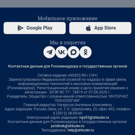
Мобильное приложение
Google Play
App Store
Мы в соцсетях
Контактные данные для Роскомнадзора и государственных органов
Сетевое издание «NGS55.RU» (18+)
Зарегистрировано Федеральной службой по надзору в сфере связи,
информационных технологий и массовых коммуникаций
(Роскомнадзор). Регистрационный номер и дата принятия решения о
регистрации - ЭЛ № ФС 77 - 78819 от 07.08.2020 г.
Учредитель: Общество с ограниченной ответственностью "ИНТЕРНЕТ
ТЕХНОЛОГИИ"
Главный редактор: Назарчук Ангелина Алексеевна
Адрес редакции: Россия, Омск, ул. Т. К. Щербанева, 25, офис 402, телефон
8 (3812) 38-08-69
Электронный адрес редакции:
ngs55@shkulev.ru
Контактные данные для Роскомнадзора и государственных органов:
juristnsk@shkulev.ru
Техподдержка:
help@shkulev.ru