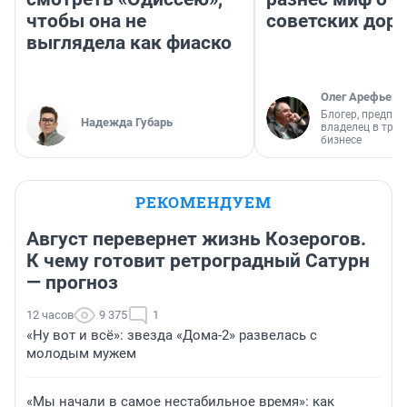
чтобы она не
советских доро
выглядела как фиаско
Олег Арефьев
Блогер, предпри
Надежда Губарь
владелец в тра
бизнесе
РЕКОМЕНДУЕМ
Август перевернет жизнь Козерогов.
К чему готовит ретроградный Сатурн
— прогноз
12 часов
9 375
1
«Ну вот и всё»: звезда «Дома-2» развелась с
молодым мужем
«Мы начали в самое нестабильное время»: как