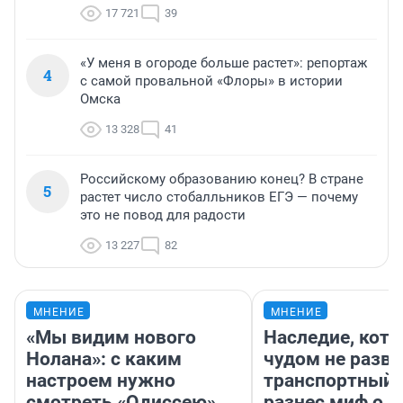
17 721
39
«У меня в огороде больше растет»: репортаж
4
с самой провальной «Флоры» в истории
Омска
13 328
41
Российскому образованию конец? В стране
5
растет число стобалльников ЕГЭ — почему
это не повод для радости
13 227
82
МНЕНИЕ
МНЕНИЕ
«Мы видим нового
Наследие, кото
Нолана»: с каким
чудом не разва
настроем нужно
транспортный 
смотреть «Одиссею»,
разнес миф о 