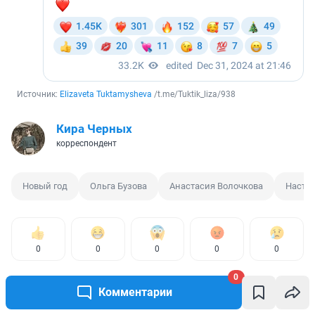
Источник: 
Elizaveta Tuktamysheva
 /t.me/Tuktik_liza/938
Кира Черных
корреспондент
Новый год
Ольга Бузова
Анастасия Волочкова
Настя 
0
0
0
0
0
0
Комментарии