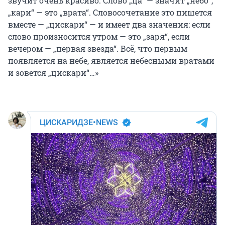
звучит очень красиво. Слово „ца“ — значит „небо“,
„кари“ — это „врата“. Словосочетание это пишется
вместе — „цискари“ — и имеет два значения: если
слово произносится утром — это „заря“, если
вечером — „первая звезда“. Всё, что первым
появляется на небе, является небесными вратами
и зовется „цискари“…»