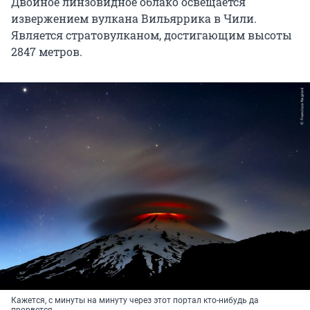
Двойное линзовидное облако освещается
извержением вулкана Вильяррика в Чили.
Является стратовулканом, достигающим высоты
2847 метров.
Кажется, с минуты на минуту через этот портал кто-нибудь да
прорвется