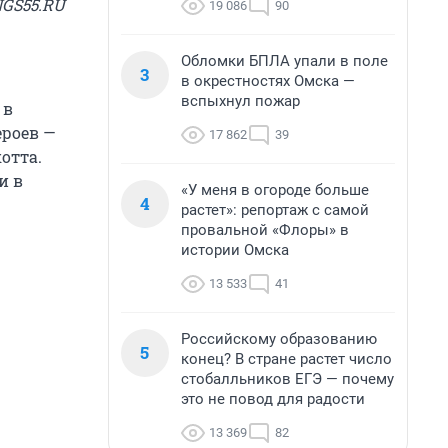
NGS55.RU
19 086
90
Обломки БПЛА упали в поле
3
в окрестностях Омска —
вспыхнул пожар
 в
ероев —
17 862
39
отта.
и в
«У меня в огороде больше
4
растет»: репортаж с самой
провальной «Флоры» в
истории Омска
13 533
41
Российскому образованию
5
конец? В стране растет число
стобалльников ЕГЭ — почему
это не повод для радости
13 369
82