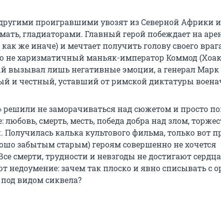
 другими проигравшими увозят из Северной Африки и
мать, гладиаторами. Главный герой побеждает на арен
 как же иначе) и мечтает получить голову своего врага
то не харизматичный маньяк-император Коммод (Хоа
ый вызывал лишь негативные эмоции, а генерал Марк
й и честный, уставший от римской диктатуры воена
2» решили не заморачиваться над сюжетом и просто п
: любовь, смерть, месть, победа добра над злом, торже
. Получилась калька культового фильма, только вот п
ошо забытым старым) героям совершенно не хочется
Все смерти, трудности и невзгоды не достигают сердца
т недоумение: зачем так плоско и явно списывать с 
 под видом сиквела?