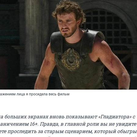
ажением лица я просидела весь фильм
 на больших экранах вновь показывают «Гладиатора» с
аничением 16+. Правда, в главной роли вы не увидите
жете проследить за старым сценарием, который обыгр