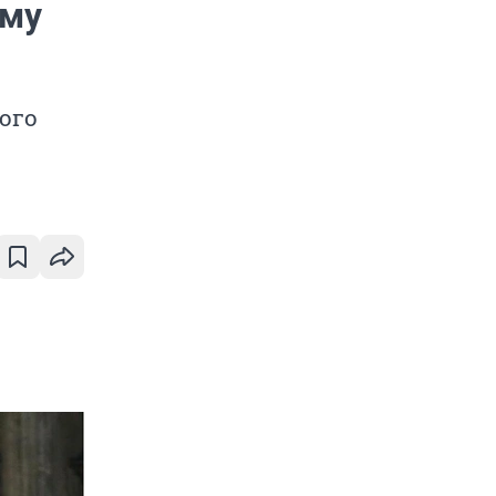
ему
ого