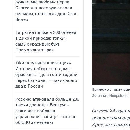
ручках, мы любим»: нерпа
Сергеевна, которую спасли
бельком, стала звездой Сети.
Видео
Тигры на пляже и 300 оленей
в дикой природе: топ-24
самых красивых бухт
Приморского края
«Жила тут интеллигенция».
История сибирского дома-
бумеранга, где в гости ходили
через балконы, — таких всего
два в России
Примерно с таким выр
Источник: 
kinopoisk.ru
Россию атаковали больше 200
тысяч дронов, а Беларусь
Спустя 24 года
стягивает войска к
украинской границе: главное
возрастным огр
об СВО за неделю
Кроу, зато смо