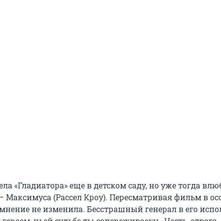
ла «Гладиатора» еще в детском саду, но уже тогда влю
 — Максимуса (Рассел Кроу). Пересматривая фильм в о
е мнение не изменила. Бесстрашный генерал в его исп
героем, чьей судьбе ты сопереживаешь. Честь, отвага,