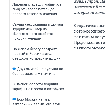
новые герои. Н
Лицевая гладь для чайников:
Анастасия Влас
гайд от набора петель до
авторской коло
первого готового изделия
Самый сексуальный мужчина
Отвратительные
Турции: чем Омер из
котором ничего
«Клюквенного щербета»
вот таким полу
покорил женщин
Продолжение ге
каких-то момен
На Левом берегу построят
первый в России завод
сверхкрупногабаритных шин
Двух омичей не пустили на
борт самолета — причина
В Омской области подняли
тарифы на проезд в автобусах
Всю Москву напугал
загадочный взрыв: его звук