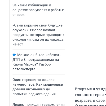
За какие публикации в
соцсетях вас уволят с работы:
список
«Сами кормите свои будущие
опухоли». Биолог назвал
продукты, которые приводят к
онкологии, сам он их никогда
не ест
Можно ли было избежать
ДТП с 8 пострадавшими на
Карла Маркса? Разбор
автоэксперта
Один переход по ссылке
изменил всё. Как мошенники
Впервые я увиде
довели школьницу до
попытки поджога здания
главного героя
возрасте, я сво
Людям приходят уведомления
был именно тем 