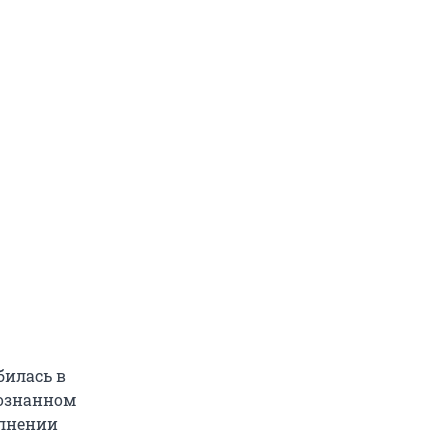
билась в
сознанном
олнении