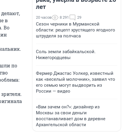
лет
 делают,
20 часов
8 291
29
е в
Сезон черники в Мурманской
. Во
области: рецепт хрустящего ягодного
кин
штруделя за полчаса
чальник.
Соль земли забайкальской.
Нижегородцевы
ошли по
ство
Фермер Джастас Уолкер, известный
как «веселый молочник», заявил что
роблема:
его семью могут выдворить из
России — видео
 зрителя.
оригинала
«Вам зачем он?»: дизайнер из
Москвы за свои деньги
восстанавливает дом в деревне
Архангельской области