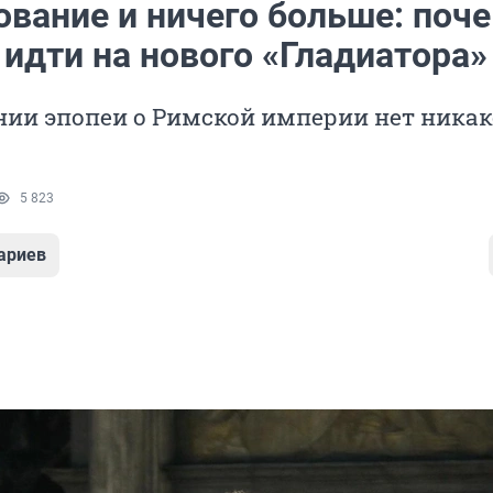
ование и ничего больше: поч
 идти на нового «Гладиатора»
нии эпопеи о Римской империи нет никак
5 823
ариев