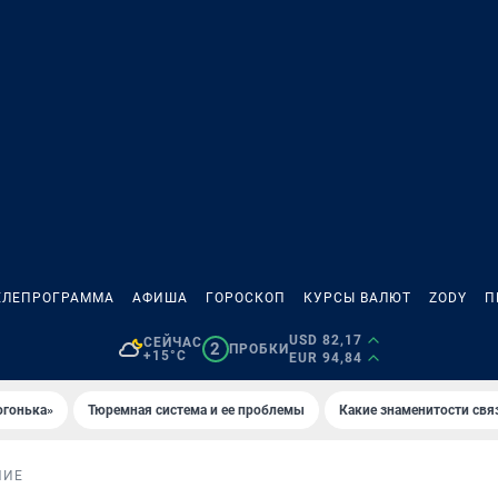
ЕЛЕПРОГРАММА
АФИША
ГОРОСКОП
КУРСЫ ВАЛЮТ
ZODY
П
USD 82,17
СЕЙЧАС
2
ПРОБКИ
+15°C
EUR 94,84
огонька»
Тюремная система и ее проблемы
Какие знаменитости свя
НИЕ