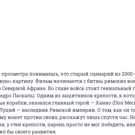
 просмотра понимаешь, что старый сценарий из 2000-
овую» картину. Фильм начинается с битвы римских в
в Северной Африке. Во главе войск стоит гениальный 
едро Паскаль). Одним из защитников крепости, к кот
е корабли, оказался главный герой — Ханно (Пол Меск
 Луций — наследник Римской империи. О том, как он т
му воюет против своих, расскажут лишь спустя час. Н
, у стен крепости, парень просто не мог победить, ин
ил бы своего развития.