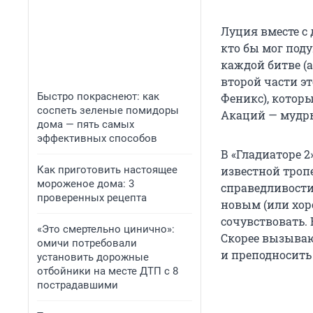
Луция вместе с
кто бы мог поду
каждой битве (а
второй части э
Быстро покраснеют: как
Феникс), котор
соспеть зеленые помидоры
Акаций — мудры
дома — пять самых
эффективных способов
В «Гладиаторе 
Как приготовить настоящее
известной тропе
мороженое дома: 3
справедливости
проверенных рецепта
новым (или хор
сочувствовать. 
«Это смертельно цинично»:
Скорее вызываю
омичи потребовали
и преподносить
установить дорожные
отбойники на месте ДТП с 8
пострадавшими