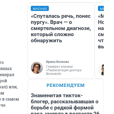
МНЕНИЕ
МНЕНИ
«Спуталась речь, понес
«Мы в
пургу». Врач — о
Нолан
смертельном диагнозе,
настр
который сложно
смотр
обнаружить
чтобы
выгля
го
Ирина Волкова
Главврач клиники
оенных
«Реабилитация доктора
генерал
Волковой»
орой
РЕКОМЕНДУЕМ
ал) или,
ам
Знаменитая тикток-
о в самом
блогер, рассказывавшая о
аче
борьбе с редкой формой
рака, умерла в возрасте 26