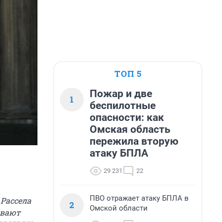
ТОП 5
Пожар и две
1
беспилотные
опасности: как
Омская область
пережила вторую
атаку БПЛА
29 231
22
ПВО отражает атаку БПЛА в
 Рассела
2
Омской области
ывают