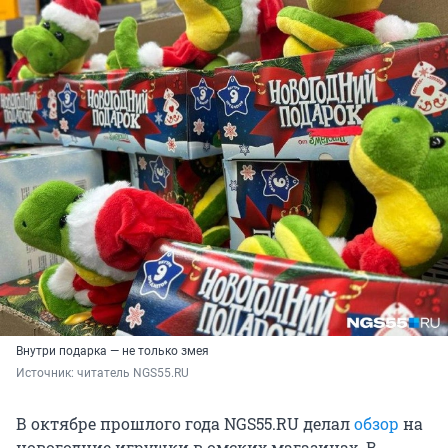
Внутри подарка — не только змея
Источник: 
читатель NGS55.RU
В октябре прошлого года NGS55.RU делал
обзор
на
новогодние игрушки в омских магазинах. В