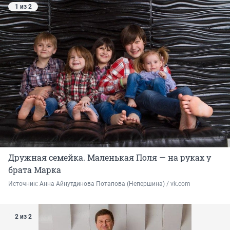
1 из 2
Дружная семейка. Маленькая Поля — на руках у
брата Марка
Источник: 
Анна Айнутдинова Потапова (Непершина) / vk.com
2 из 2