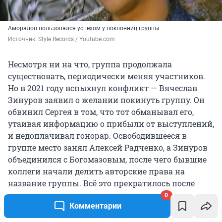
Аморалов пользовался успехом у поклонниц группы
Источник: 
Style Records / Youtube.com
Несмотря ни на что, группа продолжала
существовать, периодически меняя участников.
Но в 2021 году вспыхнул конфликт — Вячеслав
Зинуров заявил о желании покинуть группу. Он
обвинил Сергея в том, что тот обманывал его,
утаивая информацию о прибыли от выступлений,
и недоплачивал гонорар. Освободившееся в
группе место занял Алексей Радченко, а Зинуров
объединился с Богомазовым, после чего бывшие
коллеги начали делить авторские права на
название группы. Всё это прекратилось после
смерти Тома Хаоса
в марте 2022 года — он
0
Комментарии
покончил с собой.