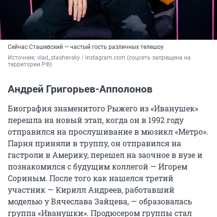
Сейчас Сташевский — частый гость различных телешоу
Источник: 
vlad_stashevsky / instagram.com (соцсеть запрещена на 
территории РФ)
Андрей Григорьев-Апполонов
Биография знаменитого Рыжего из «Иванушек»
перешла на новый этап, когда он в 1992 году
отправился на прослушивание в мюзикл «Метро».
Парня приняли в труппу, он отправился на
гастроли в Америку, перешел на заочное в вузе и
познакомился с будущим коллегой — Игорем
Сориным. После того как нашелся третий
участник — Кирилл Андреев, работавший
моделью у Вячеслава Зайцева, — образовалась
группа «Иванушки». Продюсером группы стал