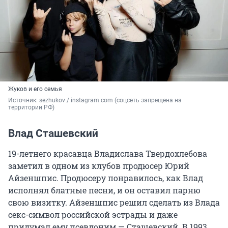
Жуков и его семья
Источник: 
sezhukov / instagram.com (соцсеть запрещена на 
территории РФ)
Влад Сташевский
19-летнего красавца Владислава Твердохлебова
заметил в одном из клубов продюсер Юрий
Айзеншпис. Продюсеру понравилось, как Влад
исполнял блатные песни, и он оставил парню
свою визитку. Айзеншпис решил сделать из Влада
секс-символ российской эстрады и даже
придумал ему псевдоним — Сташевский. В 1993