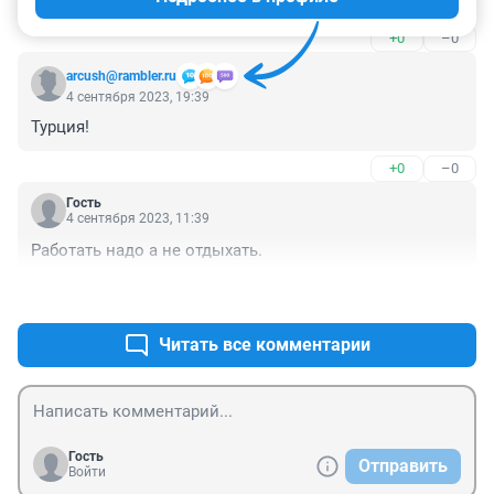
месте - но всего 2 раза, эх.. ☹️
+0
–0
arcush@rambler.ru
4 сентября 2023, 19:39
Турция!
+0
–0
Гость
4 сентября 2023, 11:39
Работать надо а не отдыхать.
+0
–0
Читать все комментарии
Гость
Отправить
Войти