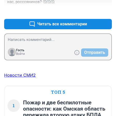
нас, росссянинов? 🤔🤔🤔
+1
–0
Читать все комментарии
Гость
Отправить
Войти
Новости СМИ2
ТОП 5
Пожар и две беспилотные
1
опасности: как Омская область
пережила вторую атаку БПЛА