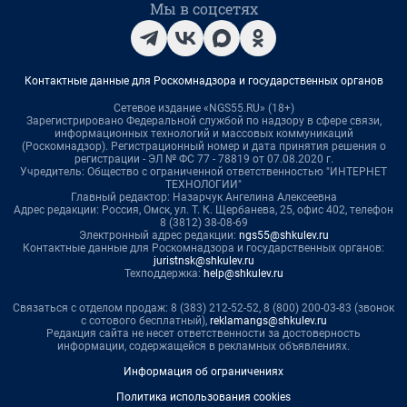
Мы в соцсетях
Контактные данные для Роскомнадзора и государственных органов
Сетевое издание «NGS55.RU» (18+)
Зарегистрировано Федеральной службой по надзору в сфере связи,
информационных технологий и массовых коммуникаций
(Роскомнадзор). Регистрационный номер и дата принятия решения о
регистрации - ЭЛ № ФС 77 - 78819 от 07.08.2020 г.
Учредитель: Общество с ограниченной ответственностью "ИНТЕРНЕТ
ТЕХНОЛОГИИ"
Главный редактор: Назарчук Ангелина Алексеевна
Адрес редакции: Россия, Омск, ул. Т. К. Щербанева, 25, офис 402, телефон
8 (3812) 38-08-69
Электронный адрес редакции:
ngs55@shkulev.ru
Контактные данные для Роскомнадзора и государственных органов:
juristnsk@shkulev.ru
Техподдержка:
help@shkulev.ru
Связаться с отделом продаж: 8 (383) 212-52-52, 8 (800) 200-03-83 (звонок
с сотового бесплатный),
reklamangs@shkulev.ru
Редакция сайта не несет ответственности за достоверность
информации, содержащейся в рекламных объявлениях.
Информация об ограничениях
Политика использования cookies