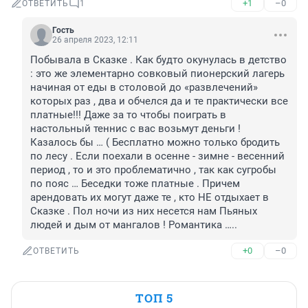
+1
–0
ОТВЕТИТЬ
1
Гость
26 апреля 2023, 12:11
Побывала в Сказке . Как будто окунулась в детство 
: это же элементарно совковый пионерский лагерь 
начиная от еды в столовой до «развлечений» 
которых раз , два и обчелся да и те практически все 
платные!!! Даже за то чтобы поиграть в 
настольный теннис с вас возьмут деньги ! 
Казалось бы … ( Бесплатно можно только бродить 
по лесу . Если поехали в осенне - зимне - весенний 
период , то и это проблематично , так как сугробы 
по пояс … Беседки тоже платные . Причем 
арендовать их могут даже те , кто НЕ отдыхает в 
Сказке . Пол ночи из них несется нам Пьяных 
людей и дым от мангалов ! Романтика …..
+0
–0
ОТВЕТИТЬ
ТОП 5