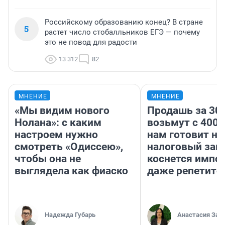
Российскому образованию конец? В стране
5
растет число стобалльников ЕГЭ — почему
это не повод для радости
13 312
82
МНЕНИЕ
МНЕНИЕ
«Мы видим нового
Продашь за 300
Нолана»: с каким
возьмут с 4000
настроем нужно
нам готовит н
смотреть «Одиссею»,
налоговый зако
чтобы она не
коснется импор
выглядела как фиаско
даже репетито
Надежда Губарь
Анастасия Зав