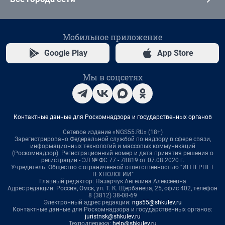
Мобильное приложение
Google Play
App Store
Мы в соцсетях
Контактные данные для Роскомнадзора и государственных органов
Сетевое издание «NGS55.RU» (18+)
Зарегистрировано Федеральной службой по надзору в сфере связи,
информационных технологий и массовых коммуникаций
(Роскомнадзор). Регистрационный номер и дата принятия решения о
регистрации - ЭЛ № ФС 77 - 78819 от 07.08.2020 г.
Учредитель: Общество с ограниченной ответственностью "ИНТЕРНЕТ
ТЕХНОЛОГИИ"
Главный редактор: Назарчук Ангелина Алексеевна
Адрес редакции: Россия, Омск, ул. Т. К. Щербанева, 25, офис 402, телефон
8 (3812) 38-08-69
Электронный адрес редакции:
ngs55@shkulev.ru
Контактные данные для Роскомнадзора и государственных органов:
juristnsk@shkulev.ru
Техподдержка:
help@shkulev.ru