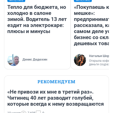
МНЕНИЕ
МНЕНИЕ
Тепло для бюджета, но
«Покупаешь ко
холодно в салоне
мешке»:
зимой. Водитель 13 лет
предпринимат
ездит на электрокаре:
рассказала, как
плюсы и минусы
самом деле ус
бизнес со скл
дешевых това
Наталья Шорох
Денис Дедюхин
Открыла кофейн
деньги соцразв
РЕКОМЕНДУЕМ
«Не привози их мне в третий раз».
Читинец 40 лет разводит голубей,
которые всегда к нему возвращаются
10 часов
7 608
9