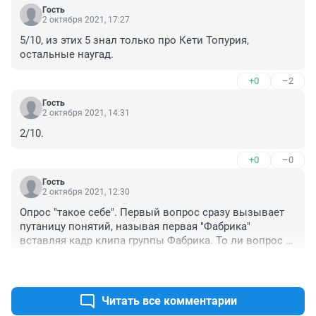
Гость
2 октября 2021, 17:27
5/10, из этих 5 знал только про Кети Топурия, 
остальные наугад.
+0
–2
Гость
2 октября 2021, 14:31
2/10.
+0
–0
Гость
2 октября 2021, 12:30
Опрос "такое себе". Первый вопрос сразу вызывает 
путаницу понятий, называя первая "Фабрика" 
вставляя кадр клипа группы Фабрика. То ли вопрос 
подразумевает группу Фабрика, а то ли проект 
+0
–0
Фабрика звезд?! 

Далее, в опросе ошибочная информация. Никита 
Малинин вовсе не единственный, кто является 
Читать все комментарии
сыном музыканта. Потому как Соня Кузьмина из ФБ2, 