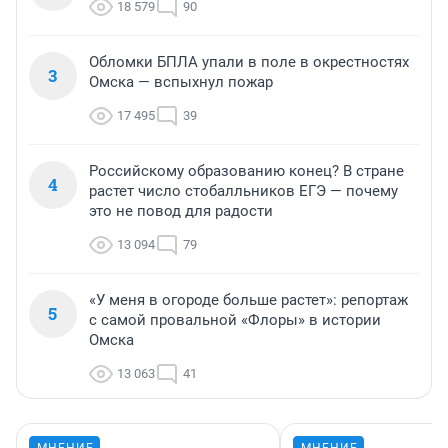
18 579
90
Обломки БПЛА упали в поле в окрестностях
3
Омска — вспыхнул пожар
17 495
39
Российскому образованию конец? В стране
4
растет число стобалльников ЕГЭ — почему
это не повод для радости
13 094
79
«У меня в огороде больше растет»: репортаж
5
с самой провальной «Флоры» в истории
Омска
13 063
41