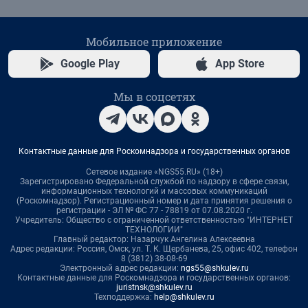
Мобильное приложение
Google Play
App Store
Мы в соцсетях
Контактные данные для Роскомнадзора и государственных органов
Сетевое издание «NGS55.RU» (18+)
Зарегистрировано Федеральной службой по надзору в сфере связи,
информационных технологий и массовых коммуникаций
(Роскомнадзор). Регистрационный номер и дата принятия решения о
регистрации - ЭЛ № ФС 77 - 78819 от 07.08.2020 г.
Учредитель: Общество с ограниченной ответственностью "ИНТЕРНЕТ
ТЕХНОЛОГИИ"
Главный редактор: Назарчук Ангелина Алексеевна
Адрес редакции: Россия, Омск, ул. Т. К. Щербанева, 25, офис 402, телефон
8 (3812) 38-08-69
Электронный адрес редакции:
ngs55@shkulev.ru
Контактные данные для Роскомнадзора и государственных органов:
juristnsk@shkulev.ru
Техподдержка:
help@shkulev.ru