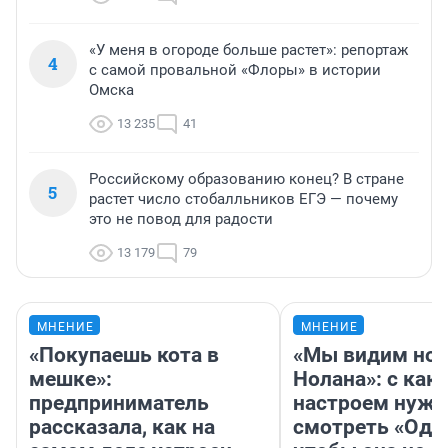
«У меня в огороде больше растет»: репортаж
4
с самой провальной «Флоры» в истории
Омска
13 235
41
Российскому образованию конец? В стране
5
растет число стобалльников ЕГЭ — почему
это не повод для радости
13 179
79
МНЕНИЕ
МНЕНИЕ
«Покупаешь кота в
«Мы видим нов
мешке»:
Нолана»: с как
предприниматель
настроем нужн
рассказала, как на
смотреть «Оди