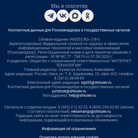
Мы в соцсетях
Контактные данные для Роскомнадзора и государственных органов
Сетевое издание «NGS55.RU» (18+)
Зарегистрировано Федеральной службой по надзору в сфере связи,
информационных технологий и массовых коммуникаций
(Роскомнадзор). Регистрационный номер и дата принятия решения о
регистрации - ЭЛ № ФС 77 - 78819 от 07.08.2020 г.
Учредитель: Общество с ограниченной ответственностью "ИНТЕРНЕТ
ТЕХНОЛОГИИ"
Главный редактор: Назарчук Ангелина Алексеевна
Адрес редакции: Россия, Омск, ул. Т. К. Щербанева, 25, офис 402, телефон
8 (3812) 38-08-69
Электронный адрес редакции:
ngs55@shkulev.ru
Контактные данные для Роскомнадзора и государственных органов:
juristnsk@shkulev.ru
Техподдержка:
help@shkulev.ru
Связаться с отделом продаж: 8 (383) 212-52-52, 8 (800) 200-03-83 (звонок
с сотового бесплатный),
reklamangs@shkulev.ru
Редакция сайта не несет ответственности за достоверность
информации, содержащейся в рекламных объявлениях.
Информация об ограничениях
Политика использования cookies