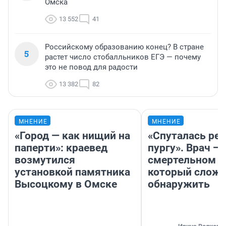
Омска
13 552
41
Российскому образованию конец? В стране
5
растет число стобалльников ЕГЭ — почему
это не повод для радости
13 382
82
МНЕНИЕ
МНЕНИЕ
«Город — как нищий на
«Спуталась реч
паперти»: краевед
пургу». Врач — 
возмутился
смертельном д
установкой памятника
который слож
Высоцкому в Омске
обнаружить