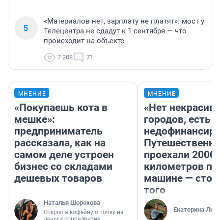
«Материалов нет, зарплату не платят»: мост у
5
Телецентра не сдадут к 1 сентября — что
происходит на объекте
7 208
71
МНЕНИЕ
МНЕНИЕ
«Покупаешь кота в
«Нет некрасив
мешке»:
городов, есть
предприниматель
недофинансиро
рассказала, как на
Путешественн
самом деле устроен
проехали 2000
бизнес со складами
километров по 
дешевых товаров
машине — стои
того
Наталья Шорохова
Екатерина Лит
Открыла кофейную точку на
деньги соцразвития