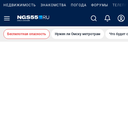
НЕДВИЖИМОСТЬ
ЗНАКОМСТВА
ПОГОДА
ФОРУМЫ
ТЕЛЕПР
Беспилотная опасность
Нужен ли Омску метротрам
Что будет 