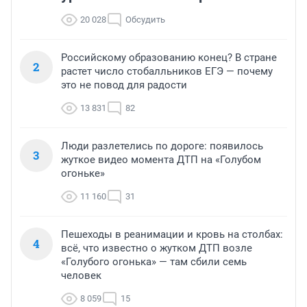
20 028
Обсудить
Российскому образованию конец? В стране
2
растет число стобалльников ЕГЭ — почему
это не повод для радости
13 831
82
Люди разлетелись по дороге: появилось
3
жуткое видео момента ДТП на «Голубом
огоньке»
11 160
31
Пешеходы в реанимации и кровь на столбах:
4
всё, что известно о жутком ДТП возле
«Голубого огонька» — там сбили семь
человек
8 059
15