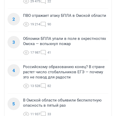
29 475
22
ПВО отражает атаку БПЛА в Омской области
2
19 214
90
Обломки БПЛА упали в поле в окрестностях
3
Омска — вспыхнул пожар
17 987
41
Российскому образованию конец? В стране
4
растет число стобалльников ЕГЭ — почему
это не повод для радости
13 528
82
В Омской области объявили беспилотную
5
опасность в пятый раз
11 937
33