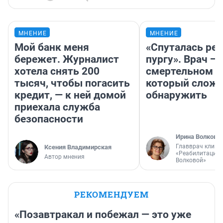
МНЕНИЕ
МНЕНИЕ
Мой банк меня
«Спуталась реч
бережет. Журналист
пургу». Врач — 
хотела снять 200
смертельном д
тысяч, чтобы погасить
который слож
кредит, — к ней домой
обнаружить
приехала служба
безопасности
Ирина Волкова
Главврач клини
Ксения Владимирская
«Реабилитация 
Автор мнения
Волковой»
РЕКОМЕНДУЕМ
«Позавтракал и побежал — это уже