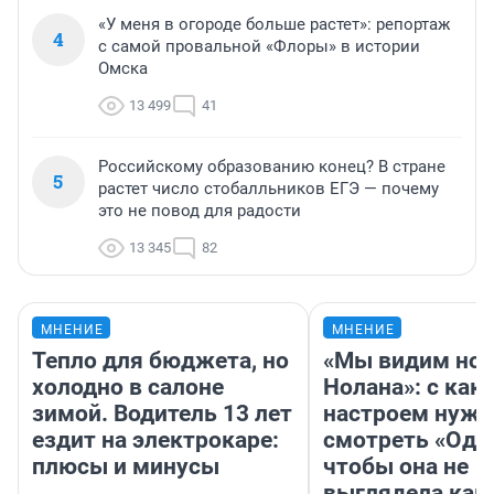
«У меня в огороде больше растет»: репортаж
4
с самой провальной «Флоры» в истории
Омска
13 499
41
Российскому образованию конец? В стране
5
растет число стобалльников ЕГЭ — почему
это не повод для радости
13 345
82
МНЕНИЕ
МНЕНИЕ
Тепло для бюджета, но
«Мы видим нов
холодно в салоне
Нолана»: с как
зимой. Водитель 13 лет
настроем нужн
ездит на электрокаре:
смотреть «Оди
плюсы и минусы
чтобы она не
выглядела как