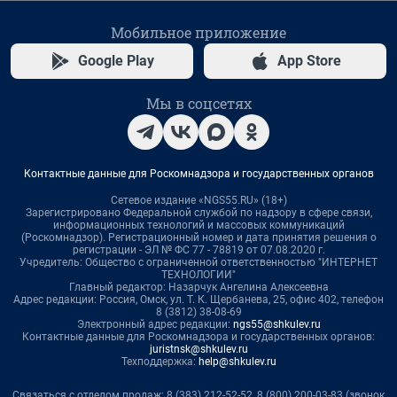
Мобильное приложение
Google Play
App Store
Мы в соцсетях
Контактные данные для Роскомнадзора и государственных органов
Сетевое издание «NGS55.RU» (18+)
Зарегистрировано Федеральной службой по надзору в сфере связи,
информационных технологий и массовых коммуникаций
(Роскомнадзор). Регистрационный номер и дата принятия решения о
регистрации - ЭЛ № ФС 77 - 78819 от 07.08.2020 г.
Учредитель: Общество с ограниченной ответственностью "ИНТЕРНЕТ
ТЕХНОЛОГИИ"
Главный редактор: Назарчук Ангелина Алексеевна
Адрес редакции: Россия, Омск, ул. Т. К. Щербанева, 25, офис 402, телефон
8 (3812) 38-08-69
Электронный адрес редакции:
ngs55@shkulev.ru
Контактные данные для Роскомнадзора и государственных органов:
juristnsk@shkulev.ru
Техподдержка:
help@shkulev.ru
Связаться с отделом продаж: 8 (383) 212-52-52, 8 (800) 200-03-83 (звонок