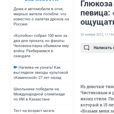
Глюкоза
Дома и автомобили в огне,
певица:
мирные жители погибли: что
известно о налетах дронов на
ощущать
Россию
26 ноября 2012, 11:19
«Колобок» собрал 100 млн за
два дня проката, но фанаты
Человека-паука объявили ему
Написать
войну. Разбираемся в
скандале
Нагиева не узнать! Как
выглядели звезды культовой
«Каменской» 27 лет назад
Из девочки-тин
Школьники победили на
Чистяковым и р
Международной олимпиаде
икону стиля. П
по ИИ в Казахстане
который в 15-ле
«Возьми меня за
Тест на возраст мозга: