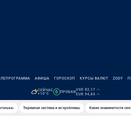
ЕЛЕПРОГРАММА
АФИША
ГОРОСКОП
КУРСЫ ВАЛЮТ
ZODY
П
USD 82,17
СЕЙЧАС
0
ПРОБКИ
+10°C
EUR 94,84
огонька»
Тюремная система и ее проблемы
Какие знаменитости свя