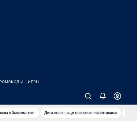
РОМОКОДЫ
ИГРЫ
заны с Омском: тест
Дети стали чаще травиться наркотиками
Появя