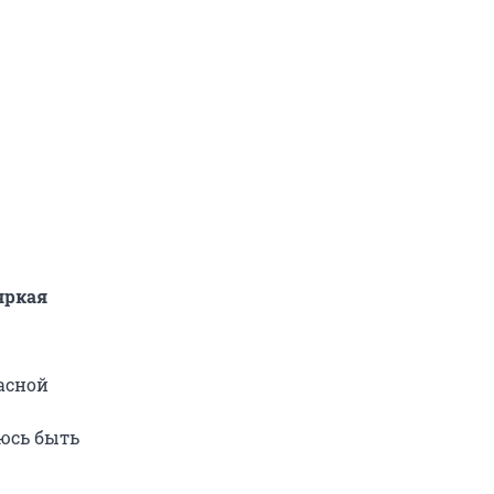
яркая
расной
юсь быть