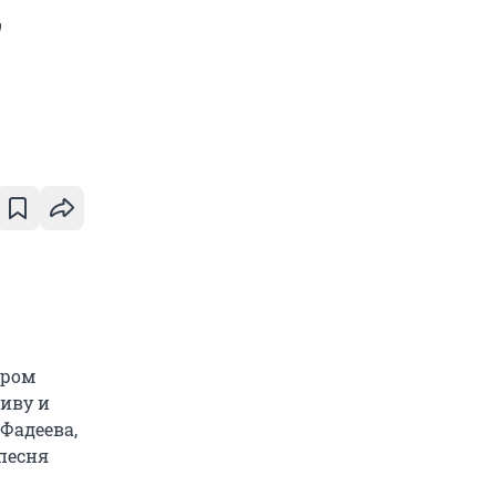
,
дром
иву и
Фадеева,
 песня