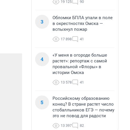
19 125
90
Обломки БПЛА упали в поле
3
в окрестностях Омска —
вспыхнул пожар
17 898
41
«У меня в огороде больше
4
растет»: репортаж с самой
провальной «Флоры» в
истории Омска
13 578
41
Российскому образованию
5
конец? В стране растет число
стобалльников ЕГЭ — почему
это не повод для радости
13 397
82