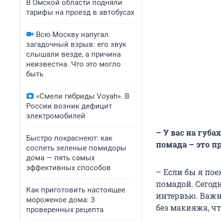
В Омской области подняли
тарифы на проезд в автобусах
Всю Москву напугал
загадочный взрыв: его звук
слышали везде, а причина
неизвестна. Что это могло
быть
«Смели гибриды Voyah». В
России возник дефицит
электромобилей
– У вас на губа
Быстро покраснеют: как
помада – это п
соспеть зеленые помидоры
дома — пять самых
эффективных способов
– Если бы я пое
помадой. Сегод
Как приготовить настоящее
интервью. Важн
мороженое дома: 3
без макияжа, чт
проверенных рецепта