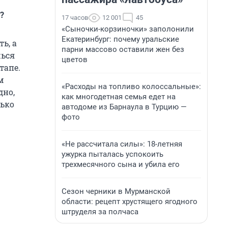
?
17 часов
12 001
45
«Сыночки-корзиночки» заполонили
Екатеринбург: почему уральские
ь, а
парни массово оставили жен без
шься
цветов
тапе.
м
«Расходы на топливо колоссальные»:
дно,
как многодетная семья едет на
лько
автодоме из Барнаула в Турцию —
фото
«Не рассчитала силы»: 18-летняя
ужурка пыталась успокоить
трехмесячного сына и убила его
Сезон черники в Мурманской
области: рецепт хрустящего ягодного
штруделя за полчаса