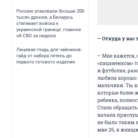
Россию атаковали больше 200
тысяч дронов, а Беларусь
стягивает войска к
украинской границе: главное
об СВО за неделю
– Откуда у вас 
Лицевая гладь для чайников:
– Мне кажется, 
гайд от набора петель до
первого готового изделия
«пацаненком» та
и футболке, раз
любила хорошо 
мальчики. Ты в
которые более 
ребенка, полно
Стала обращать
начала прислуши
не было таким 
мне 26, я женщи