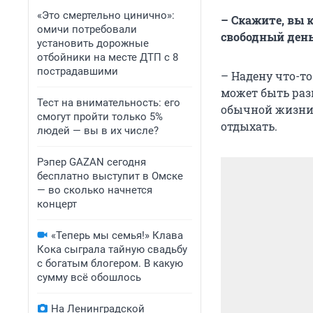
«Это смертельно цинично»:
– Скажите, вы 
омичи потребовали
свободный день
установить дорожные
отбойники на месте ДТП с 8
пострадавшими
– Надену что-т
может быть разн
Тест на внимательность: его
обычной жизни. 
смогут пройти только 5%
отдыхать.
людей — вы в их числе?
Рэпер GAZAN сегодня
бесплатно выступит в Омске
— во сколько начнется
концерт
«Теперь мы семья!» Клава
Кока сыграла тайную свадьбу
с богатым блогером. В какую
сумму всё обошлось
На Ленинградской