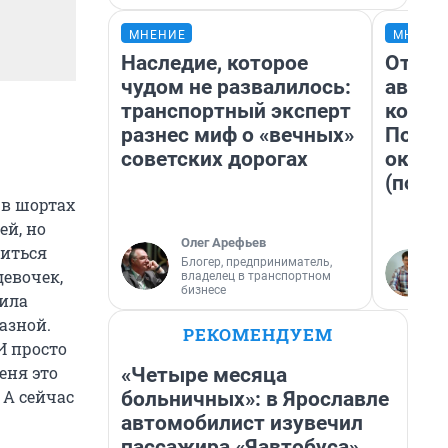
МНЕНИЕ
МНЕНИ
Наследие, которое
От су
чудом не развалилось:
автоб
транспортный эксперт
конди
разнес миф о «вечных»
Почем
советских дорогах
оказа
(почти
 в шортах
ей, но
Олег Арефьев
виться
Блогер, предприниматель,
евочек,
владелец в транспортном
бизнесе
дила
азной.
РЕКОМЕНДУЕМ
И просто
еня это
«Четыре месяца
 А сейчас
больничных»: в Ярославле
автомобилист изувечил
пассажира «Яавтобуса»