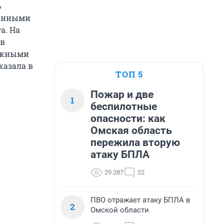
ь
ионными
а. На
 в
бежными
казала в
ТОП 5
Пожар и две
1
беспилотные
опасности: как
Омская область
пережила вторую
атаку БПЛА
29 287
22
ПВО отражает атаку БПЛА в
2
Омской области