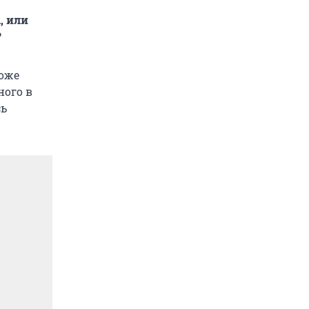
, или
?
тоже
ного в
сь