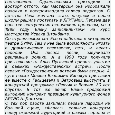
наставников. Одноклассники приходили в
восторг оттого, как мастерски она изображала
походки и воспроизводила голоса педагогов. С
детства Лена мечтала стать клоуном и после
школы решила поступать в ЛГИТМиК. Первые две
попытки поступления окончились провалом, но в
1988 году Елену зачислили-таки на курс
мастерства Исаака Штокбанта.
Со студенческих лет Елена работала в питерском
театре БУФФ. Там у нее была возможность играть
в драматических спектаклях, петь, и делать
пародии. Она писала песни, озвучивала
рекламные ролики. А в 1998 году получила
приглашение от Аллы Пугачевой принять участие
в съемках «Рождественских встреч». После
первых «Рождественских встреч» были вторые. А
чуть позже Москва Владимир Винокур пригласил
ее вместе с Гальцевым и Ветровым выступить в
концертной программе «Левчик и Вовчик. 30 лет
спустя». В тот же вечер Елене предложил
выгодный контракт президент культурного фонда
АРТЭС А. Достман.
С тех пор работа закипела: первые пародии на
большой сцене, «Аншлаг», сольные концерты
перед огромной аудиторией в разных городах и