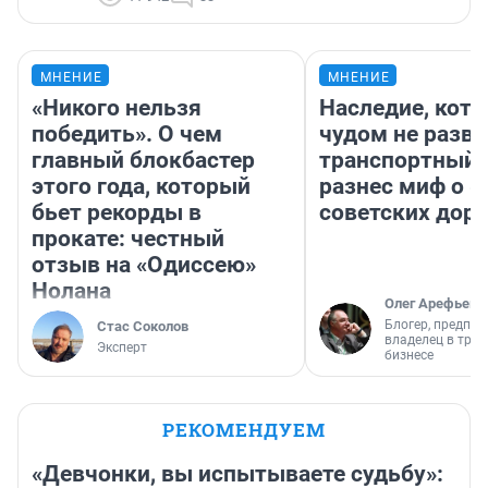
МНЕНИЕ
МНЕНИЕ
«Никого нельзя
Наследие, кото
победить». О чем
чудом не разва
главный блокбастер
транспортный 
этого года, который
разнес миф о 
бьет рекорды в
советских доро
прокате: честный
отзыв на «Одиссею»
Нолана
Олег Арефьев
Блогер, предпри
Стас Соколов
владелец в тра
Эксперт
бизнесе
РЕКОМЕНДУЕМ
«Девчонки, вы испытываете судьбу»: