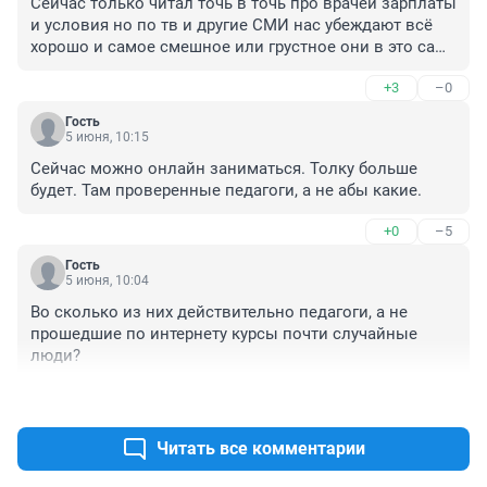
Сейчас только читал точь в точь про врачей зарплаты 
и условия но по тв и другие СМИ нас убеждают всё 
хорошо и самое смешное или грустное они в это сами 
власти верят, а диагноз у нас поставить некому
+3
–0
Гость
5 июня, 10:15
Сейчас можно онлайн заниматься. Толку больше 
будет. Там проверенные педагоги, а не абы какие.
+0
–5
Гость
5 июня, 10:04
Во сколько из них действительно педагоги, а не 
прошедшие по интернету курсы почти случайные 
люди?
+2
–1
Читать все комментарии