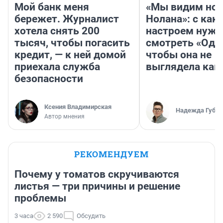
Мой банк меня
«Мы видим нов
бережет. Журналист
Нолана»: с как
хотела снять 200
настроем нужн
тысяч, чтобы погасить
смотреть «Оди
кредит, — к ней домой
чтобы она не
приехала служба
выглядела как
безопасности
Ксения Владимирская
Надежда Губар
Автор мнения
РЕКОМЕНДУЕМ
Почему у томатов скручиваются
листья — три причины и решение
проблемы
3 часа
2 590
Обсудить