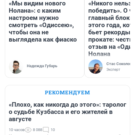
«Мы видим нового
«Никого нельз
Нолана»: с каким
победить». О ч
настроем нужно
главный блокб
смотреть «Одиссею»,
этого года, ко
чтобы она не
бьет рекорды 
выглядела как фиаско
прокате: честн
отзыв на «Оди
Нолана
Стас Соколов
Надежда Губарь
Эксперт
РЕКОМЕНДУЕМ
«Плохо, как никогда до этого»: таролог
о судьбе Кузбасса и его жителей в
августе
10 часов
8 088
10