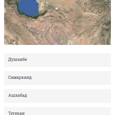
Душанбе
Самарканд
Ашхабад
Тегеран