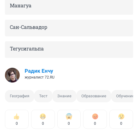
Манагуа
Сан-Сальвадор
Тегусигальпа
Радик Енчу
журналист 72.RU
География
Тест
Знание
Образование
Обучение
0
0
0
0
0