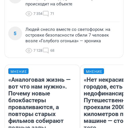
происходит на объекте
7 354
71
Людей снесло вместе со светофором: на
5
островке безопасности сбили 7 человек
возле «Голубого огонька» — хроника
7 128
68
МНЕНИЕ
МНЕНИЕ
«Аналоговая жизнь —
«Нет некрасив
вот что нам нужно».
городов, есть
Почему новые
недофинансиро
блокбастеры
Путешественн
проваливаются, а
проехали 2000
повторы старых
километров по 
фильмов собирают
машине — стои
полные залы
того