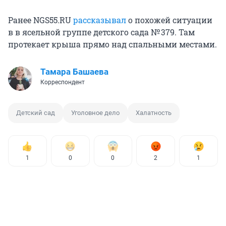
Ранее NGS55.RU
рассказывал
о похожей ситуации
в
в ясельной группе детского сада № 379. Там
протекает крыша прямо над спальными местами.
Тамара Башаева
Корреспондент
Детский сад
Уголовное дело
Халатность
1
0
0
2
1