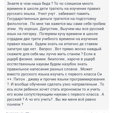
Знаете в чом наша беда ? То чо слишком много 
времени в школе дети тратють на изучение правил 
русскаго языка . Учют учут . забивают память . 
Государственные деньги тратются на подготовку 
филологов . По мне так кажется мы сами себя гробим 
этим . Ну хорошо. Дапустим , Выучим мы все русский 
язык на пятэрку . Потеряем кучу времени в школе 
отдадим две трети учебного времени на изучение 
правил языка . Будем знать на атлично де ставем 
запетую хде нет . Вапрос . Вот прямо жоско каждый 
скажите для себя мы лучче жить станем ? Если в 
ущерб физике. химии. биалогии , кароче в ущерб 
есстественным наукам будем назубок знать 
правильное напесание разных словов . Может 
вместо русского языка изучать с первого класса Си 
++. Питон . джаву и прочие языки программирования 
?. И вообще обучение сделать узко направленым . То 
есь если ребенок хочет стать агрономом то и учить 
его всем сопутствующим наукам с первого класса . А 
русский ? А чо его учить? . Вы жи меня всё равно 
поняли ?