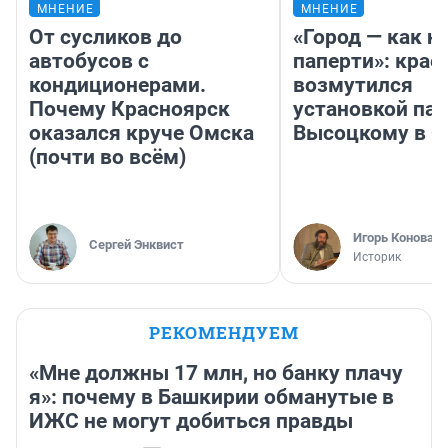
МНЕНИЕ
МНЕНИЕ
От сусликов до
«Город — как н
автобусов с
паперти»: крае
кондиционерами.
возмутился
Почему Красноярск
установкой па
оказался круче Омска
Высоцкому в 
(почти во всём)
Игорь Коновал
Сергей Энквист
Историк
РЕКОМЕНДУЕМ
«Мне должны 17 млн, но банку плачу
я»: почему в Башкирии обманутые в
ИЖС не могут добиться правды