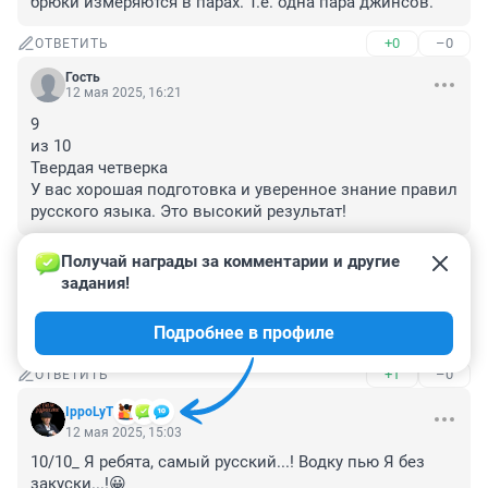
брюки измеряются в парах. Т.е. одна пара джинсов.
+0
–0
ОТВЕТИТЬ
Гость
12 мая 2025, 16:21
9

из 10

Твердая четверка

У вас хорошая подготовка и уверенное знание правил 
русского языка. Это высокий результат!
+0
–0
ОТВЕТИТЬ
Получай награды за комментарии и другие 
задания!
Гость
12 мая 2025, 16:05
Подробнее в профиле
Спорим, что не забыли?
+1
–0
ОТВЕТИТЬ
IppoLyT
12 мая 2025, 15:03
10/10_ Я ребята, самый русский...! Водку пью Я без 
закуски...!😀