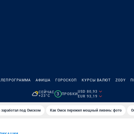
ЕЛЕПРОГРАММА
АФИША
ГОРОСКОП
КУРСЫ ВАЛЮТ
ZODY
П
USD 80,93
СЕЙЧАС
3
ПРОБКИ
+23°C
EUR 93,19
es заработал под Омском
Как Омск пережил мощный ливень: фото
О