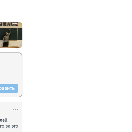
равить
ей, 
о за это 