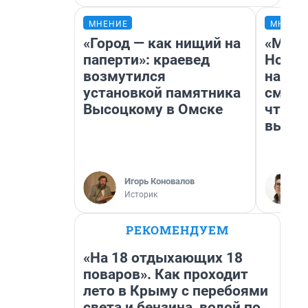
МНЕНИЕ
МНЕНИ
«Город — как нищий на
«Мы в
паперти»: краевед
Нолан
возмутился
настр
установкой памятника
смотр
Высоцкому в Омске
чтобы
выгля
Игорь Коновалов
Историк
РЕКОМЕНДУЕМ
«На 18 отдыхающих 18
поваров». Как проходит
лето в Крыму с перебоями
света и бензина, водой по