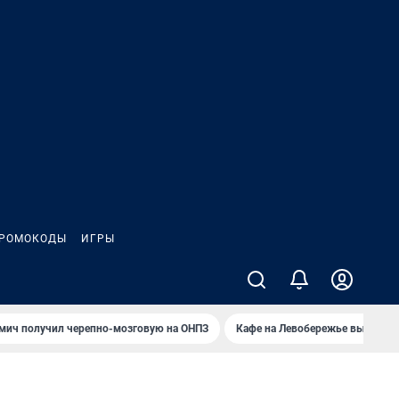
РОМОКОДЫ
ИГРЫ
мич получил черепно-мозговую на ОНПЗ
Кафе на Левобережье выгорело