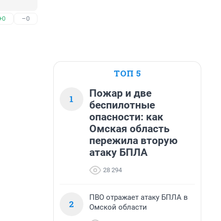
+0
–0
ТОП 5
Пожар и две
1
беспилотные
опасности: как
Омская область
пережила вторую
атаку БПЛА
28 294
ПВО отражает атаку БПЛА в
2
Омской области