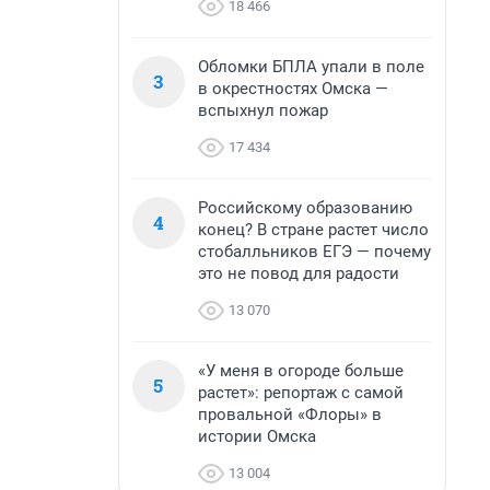
18 466
Обломки БПЛА упали в поле
3
в окрестностях Омска —
вспыхнул пожар
17 434
Российскому образованию
4
конец? В стране растет число
стобалльников ЕГЭ — почему
это не повод для радости
13 070
«У меня в огороде больше
5
растет»: репортаж с самой
провальной «Флоры» в
истории Омска
13 004