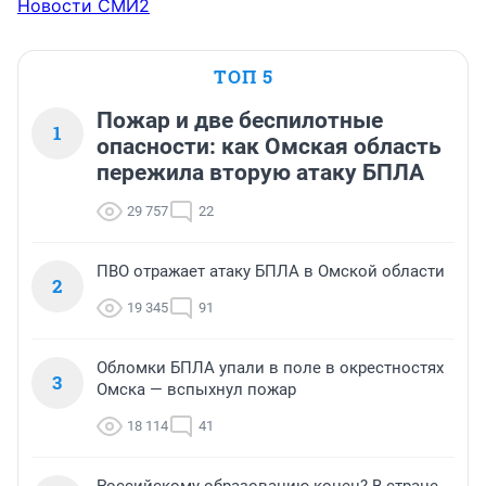
Новости СМИ2
ТОП 5
Пожар и две беспилотные
1
опасности: как Омская область
пережила вторую атаку БПЛА
29 757
22
ПВО отражает атаку БПЛА в Омской области
2
19 345
91
Обломки БПЛА упали в поле в окрестностях
3
Омска — вспыхнул пожар
18 114
41