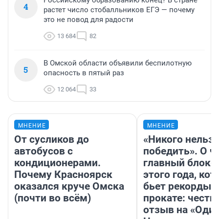
Российскому образованию конец? В стране
4
растет число стобалльников ЕГЭ — почему
это не повод для радости
13 684
82
В Омской области объявили беспилотную
5
опасность в пятый раз
12 064
33
МНЕНИЕ
МНЕНИЕ
От сусликов до
«Никого нельз
автобусов с
победить». О ч
кондиционерами.
главный блокб
Почему Красноярск
этого года, ко
оказался круче Омска
бьет рекорды 
(почти во всём)
прокате: честн
отзыв на «Оди