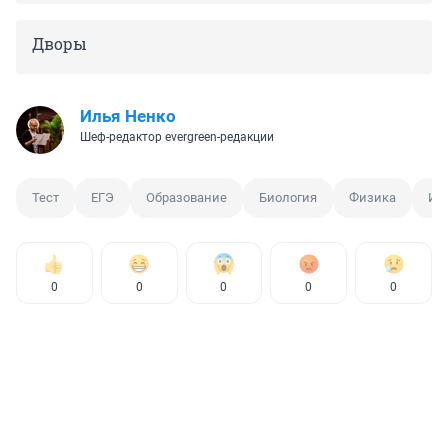
Дворы
Илья Ненко
Шеф-редактор evergreen-редакции
Тест
ЕГЭ
Образование
Биология
Физика
Ис
0
0
0
0
0