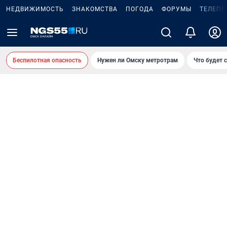
НЕДВИЖИМОСТЬ
ЗНАКОМСТВА
ПОГОДА
ФОРУМЫ
ТЕЛЕПР
Беспилотная опасность
Нужен ли Омску метротрам
Что будет 