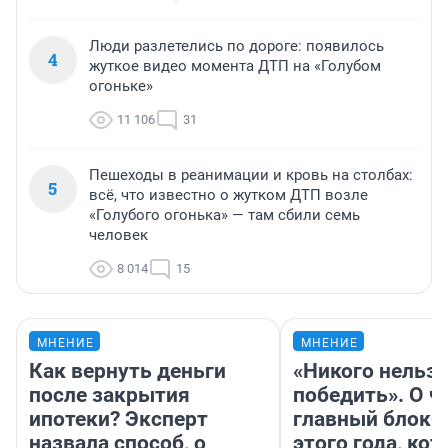
Люди разлетелись по дороге: появилось
4
жуткое видео момента ДТП на «Голубом
огоньке»
11 106
31
Пешеходы в реанимации и кровь на столбах:
5
всё, что известно о жутком ДТП возле
«Голубого огонька» — там сбили семь
человек
8 014
15
МНЕНИЕ
МНЕНИЕ
Как вернуть деньги
«Никого нельз
после закрытия
победить». О ч
ипотеки? Эксперт
главный блокб
назвала способ, о
этого года, ко