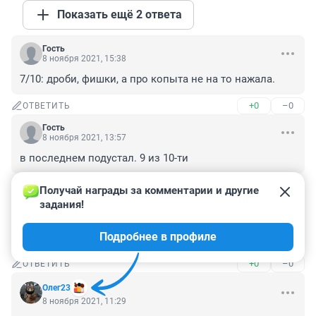
Показать ещё 2 ответа
Гость
8 ноября 2021, 15:38
7/10: дроби, фишки, а про копыта не на то нажала.
+0
–0
ОТВЕТИТЬ
Гость
8 ноября 2021, 13:57
в последнем подустал. 9 из 10-ти
+0
–0
ОТВЕТИТЬ
Получай награды за комментарии и другие 
задания!
Гость
8 ноября 2021, 12:49
Подробнее в профиле
Тест грешит ошибками! И неточностями!
+0
–0
ОТВЕТИТЬ
Олег23
8 ноября 2021, 11:29