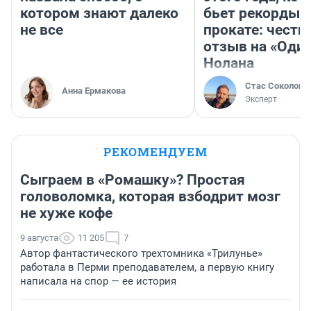
котором знают далеко
бьет рекорды 
не все
прокате: честн
отзыв на «Оди
Нолана
Стас Соколов
Анна Ермакова
Эксперт
РЕКОМЕНДУЕМ
Сыграем в «Ромашку»? Простая
головоломка, которая взбодрит мозг
не хуже кофе
9 августа
11 205
7
Автор фантастического трехтомника «Трилунье»
работала в Перми преподавателем, а первую книгу
написала на спор — ее история