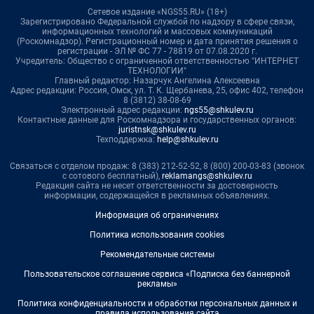
Сетевое издание «NGS55.RU» (18+)
Зарегистрировано Федеральной службой по надзору в сфере связи,
информационных технологий и массовых коммуникаций
(Роскомнадзор). Регистрационный номер и дата принятия решения о
регистрации - ЭЛ № ФС 77 - 78819 от 07.08.2020 г.
Учредитель: Общество с ограниченной ответственностью "ИНТЕРНЕТ
ТЕХНОЛОГИИ"
Главный редактор: Назарчук Ангелина Алексеевна
Адрес редакции: Россия, Омск, ул. Т. К. Щербанева, 25, офис 402, телефон
8 (3812) 38-08-69
Электронный адрес редакции:
ngs55@shkulev.ru
Контактные данные для Роскомнадзора и государственных органов:
juristnsk@shkulev.ru
Техподдержка:
help@shkulev.ru
Связаться с отделом продаж: 8 (383) 212-52-52, 8 (800) 200-03-83 (звонок
с сотового бесплатный),
reklamangs@shkulev.ru
Редакция сайта не несет ответственности за достоверность
информации, содержащейся в рекламных объявлениях.
Информация об ограничениях
Политика использования cookies
Рекомендательные системы
Пользовательское соглашение сервиса «Подписка без баннерной
рекламы»
Политика конфиденциальности и обработки персональных данных и
правила использования сайта