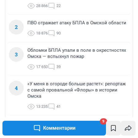
28 866
22
ПВО отражает атаку БПЛА в Омской области
2
18 876
90
Обломки БПЛА упали в поле в окрестностях
3
Омска — вспыхнул пожар
17 650
39
«У меня в огороде больше растет»: репортаж
4
с самой провальной «Флоры» в истории
Омска
13 235
41
9
Российскому образованию конец? В стране
5
Комментарии
растет число стобалльников ЕГЭ — почему
это не повод для радости