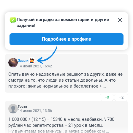
Получай награды за комментарии и другие 
задания!
Подробнее в профиле
КОММЕНТАРИИ
9
Эллли
14 июня 2021, 16:42
Опять вечно недовольные решают за других, даже не 
смотря на то, что люди из статьи довольны. А что 
плохого: жилье нормальное и бесплатное + 
компенсация. Маленький и чистый город, новая 
+0
–2
школа, наличие кружков. Понравится там жить, могут 
потом за эти деньги купить квартиру, а три часа до 
Гость
города это не так много, причем это не деревня, а пгт, 
14 июня 2021, 13:56
вариант то идеальный.
1 000 000 / (12 * 5) = 15340 в месяц надбавки. \ 700 
рублей час репетиторства = 21 урок в месяц.

Ну вычитаем все минусы, и мужа с ребенком 