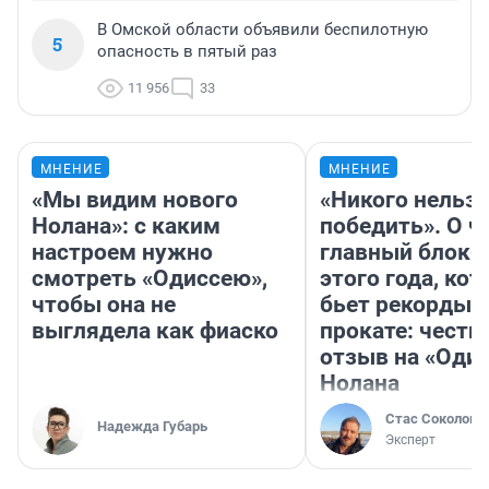
В Омской области объявили беспилотную
5
опасность в пятый раз
11 956
33
МНЕНИЕ
МНЕНИЕ
«Мы видим нового
«Никого нельз
Нолана»: с каким
победить». О ч
настроем нужно
главный блокб
смотреть «Одиссею»,
этого года, ко
чтобы она не
бьет рекорды 
выглядела как фиаско
прокате: честн
отзыв на «Оди
Нолана
Стас Соколов
Надежда Губарь
Эксперт