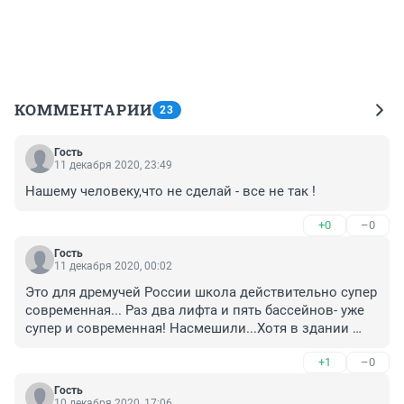
КОММЕНТАРИИ
23
Гость
11 декабря 2020, 23:49
Нашему человеку,что не сделай - все не так !
+0
–0
Гость
11 декабря 2020, 00:02
Это для дремучей России школа действительно супер 
современная... Раз два лифта и пять бассейнов- уже 
супер и современная! Насмешили...Хотя в здании 
всего лишь четыре этажа не обязательно было делать 
+1
–0
лифты- при таком количестве детей это может быть 
опасно. Да и не пенсионеры- с этажа на этаж 
Гость
пройтись!
10 декабря 2020, 17:06