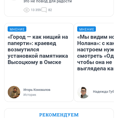
это не повод для радости
13 359
82
МНЕНИЕ
МНЕНИЕ
«Город — как нищий на
«Мы видим нов
паперти»: краевед
Нолана»: с как
возмутился
настроем нужн
установкой памятника
смотреть «Оди
Высоцкому в Омске
чтобы она не
выглядела как
Игорь Коновалов
Надежда Губар
Историк
РЕКОМЕНДУЕМ